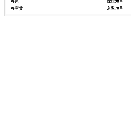
春泉
优抗98号
春宝黄
京翠70号