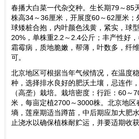
春播大白菜一代杂交种。生长期79～85
株高34～36厘米，开展度60～62厘米
球矮桩合抱，内叶颜色浅黄，紧实，球型
20%，单株重2.2～2.4公斤；丰产性
霜霉病，质地脆嫩，帮薄，叶数多，纤
可。
北京地区可根据当年气候情况，在温度稳
种，选择排水良好的肥沃土壤，忌连作
（高垄）栽培。栽培密度：行距：60～70
米，每亩定植2700～3000株。北京地
墒，莲座期适当蹲苗，中后期应加大肥
止浇水以确保植株耐贮运，并要适期收