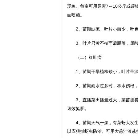
现象。每亩可用尿素7～10公斤或碳铵
面喷施。
2、苗期缺硫，叶片小而少，叶色
3、叶片只黄不枯而后脱落，属酸害
（二）红叶病
1、苗期干旱植株矮小，叶片呈淡
2、苗期雨水过多时，积水伤根，
3、直播菜田播量过大，菜苗拥挤，
速效氮肥。
4、苗期天气干燥，有菜蚜大发生
以应狠抓蚜虫防治。可用大蒜汁液或