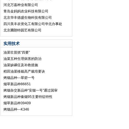
河北万嘉种业有限公司
青岛金妈妈农业科技有限公司
北京华丰德盛生物科技有限公司
四川美丰农资化工有限公司华北办事处
北京圃朗特园艺有限公司
实用技术
油菜壮苗抓“四要”
油菜五种生理病害的防治
油菜缺磷症及补救措施
稻田油菜移栽高产栽培要诀
烤烟品种---翠碧一号
烟草新品种86651
烤烟杂交新品种“安烟一号”通过国审
烤烟新品种秦烟95主要特征特性
烟草新品种39409
烤烟品种---K346