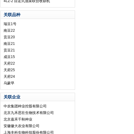
4LZ-2 自走式油菜联合收获机
关联品种
瑞豆1号
南豆22
贡豆20
南豆21
贡豆21
成豆15
天府22
天府25
天府24
乌蒙早
关联企业
中农集团种业控股有限公司
北京九禾思壮生物技术有限公司
北京嘉禾千秋种业
安徽徽大农业有限公司
上海丰科生物科技股份有限公司