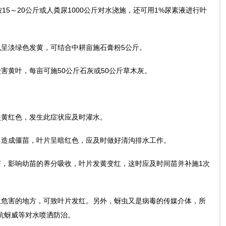
15～20公斤或人粪尿1000公斤对水浇施，还可用1%尿素液进行叶
呈淡绿色发黄，可结合中耕亩施石膏粉5公斤。
黄叶，每亩可施50公斤石灰或50公斤草木灰。
黄红色，发生此症状应及时灌水。
造成僵苗，叶片呈暗红色，应及时做好清沟排水工作。
影响幼苗的养分吸收，叶片发黄变红，这时应及时间苗并补施1次
危害的地方，可致叶片发红。另外，蚜虫又是病毒的传媒介体，所
抗蚜威等对水喷洒防治。