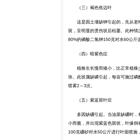
（三）褐色焦边叶
这是因土壤缺钾引起的，先从老叶
斑，呈明显的烫伤状后枯萎。此种情况
80%的磷酸二氢钾150克对水60公
（四）暗紫色症
植株生长慢而矮小，比正常植株少2
块。此状属缺磷引起，每亩可施过磷酸钙
喷雾2～3次。
（五）紫蓝斑叶症
多因缺硼引起。当油菜缺硼时，有
小而脆，并出现紫蓝色斑状，叶缘倒
100克硼砂对水50公斤进行叶面喷施