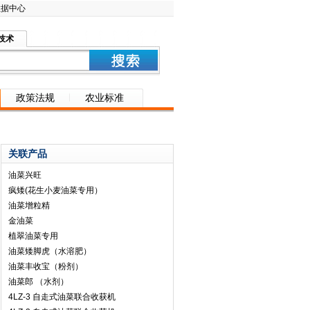
数据中心
技术
政策法规
农业标准
关联产品
油菜兴旺
疯矮(花生小麦油菜专用）
油菜增粒精
金油菜
植翠油菜专用
油菜矮脚虎（水溶肥）
油菜丰收宝（粉剂）
油菜郎 （水剂）
4LZ-3 自走式油菜联合收获机