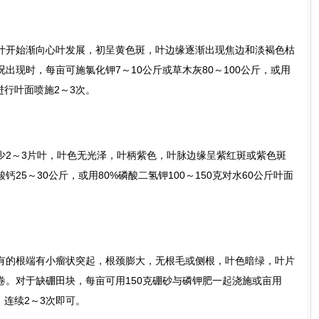
开始渐向心叶发展，初呈黄色斑，叶边缘逐渐出现焦边和淡褐色枯
出现时，每亩可施氯化钾7～10公斤或草木灰80～100公斤，或用
斤进行叶面喷施2～3次。
～3片叶，叶色无光泽，叶柄紫色，叶脉边缘呈紫红斑或紫色斑
25～30公斤，或用80%磷酸二氢钾100～150克对水60公斤叶面
的根端有小瘤状突起，根颈膨大，无根毛或侧根，叶色暗绿，叶片
卷。对于缺硼田块，每亩可用150克硼砂与磷钾肥一起浇施或亩用
，连续2～3次即可。