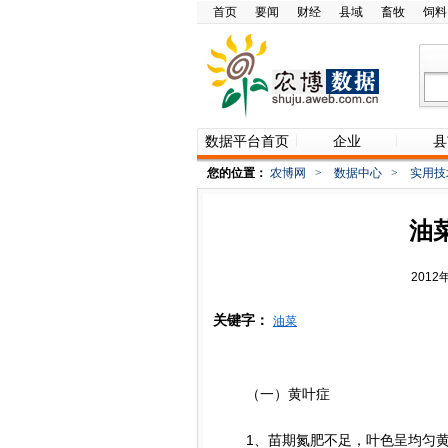
首页
要闻
财经
县域
畜牧
饲料
数据平台首页
企业
县
您的位置：
农博网
>
数据中心
>
实用技
油
2012
关键字：
油菜
（一）黄叶症
1、苗期氮肥不足，叶色呈均匀黄