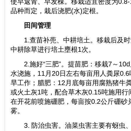
使早返青、早发棵。移栽适宜密度为0.8-
品种而定，栽后浇肥(水)定根。
田间管理
1.查苗补蔸、中耕培土。移栽后及时
中耕除草进行培土壅根1次。
2.施好“三肥”。提苗肥：移栽7～10
水浇施，11月20日左右每亩用人粪尿0.
旱工作；腊肥：12月底每亩用腐熟猪牛粪0.
或火土灰1吨，配合草木灰0.15吨施用
在开花前喷施硼肥，每亩按0.2公斤硼砂
雾。
3. 防治虫害。油菜虫害主要有蚜虫