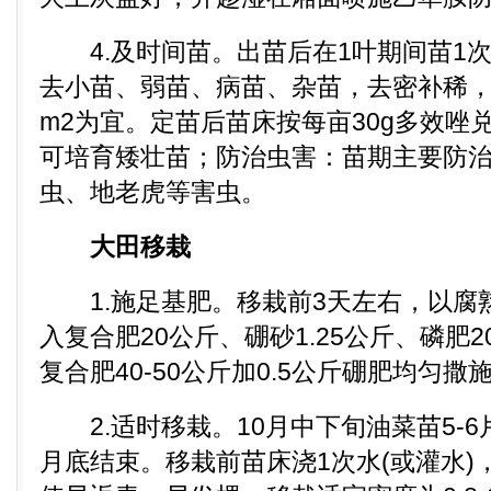
4.及时间苗。出苗后在1叶期间苗1次
去小苗、弱苗、病苗、杂苗，去密补稀，定
m2为宜。定苗后苗床按每亩30g多效唑
可培育矮壮苗；防治虫害：苗期主要防
虫、地老虎等害虫。
大田移栽
1.施足基肥。移栽前3天左右，以腐熟
入复合肥20公斤、硼砂1.25公斤、磷肥2
复合肥40-50公斤加0.5公斤硼肥均匀
2.适时移栽。10月中下旬油菜苗5-6
月底结束。移栽前苗床浇1次水(或灌水)