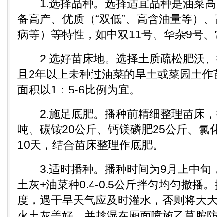
1.选择品种。选择适宜品种是油菜高
备高产、优质（“双低”、高含油量等）
病等）等特性，如中双11号、华杂9号、
2.选好苗床地。选择土质疏松肥沃、
且2年以上未种过油菜的旱土或菜园土作
面积以1：5-6比例为宜。
2.施足底肥。播种前精细整理苗床，按
吨、碳铵20公斤、钙镁磷肥25公斤、氯
10天，结合苗床整理作底肥。
3.适时播种。播种时间为9月上中旬，
土灰+油菜种0.4-0.5公斤拌匀均匀撒
度，遇干旱天气应及时灌水，否则将大
火土灰盖好，并趁湿在厢面喷施乙草胺