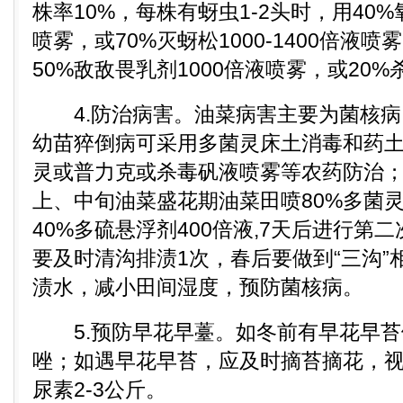
株率10%，每株有蚜虫1-2头时，用40%
喷雾，或70%灭蚜松1000-1400倍液
50%敌敌畏乳剂1000倍液喷雾，或20
4.防治病害。油菜病害主要为菌核病
幼苗猝倒病可采用多菌灵床土消毒和药土
灵或普力克或杀毒矾液喷雾等农药防治；
上、中旬油菜盛花期油菜田喷80%多菌灵
40%多硫悬浮剂400倍液,7天后进行第
要及时清沟排渍1次，春后要做到“三沟”
渍水，减小田间湿度，预防菌核病。
5.预防早花早薹。如冬前有早花早苔
唑；如遇早花早苔，应及时摘苔摘花，
尿素2-3公斤。