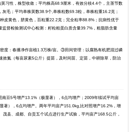
荚习性，株型收敛；平均株高68.9厘米，有效分枝4.4个，主茎节数
灰毛；平均单株荚数38.9个,单株粒数69.3粒，单株粒重16.2克；
种皮黄色，脐黄色，百粒重22.2克；完全粒率88.8%；抗病性优于
监督检验测试中心检测：籽粒粗蛋白质含量39.7%，粗脂肪含量
②密度：春播净作亩植1.3万株/亩。③田间管理：以腐熟有机肥混过磷
或速效氮（每亩尿素5公斤）提苗，及时间苗、定苗，中耕除草，防治
比对照南豆5号增产13.1%（极显著），6点均增产；2009年续试平均亩
（极显著），6点均增产。两年平均亩产151.0kg,比对照增产16.2%，增
泸州、茂县、成都、自贡五个试点进行生产试验，平均亩产168.5公斤，