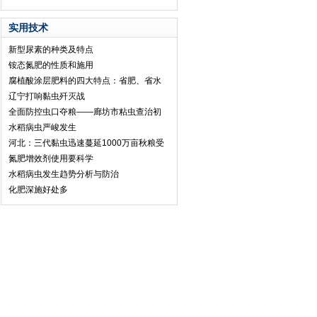
实用技术
新型尿素的种类及特点
铵态氮肥的性质和施用
腐植酸涂层肥料的四大特点：省肥、省水
辽宁打响黏虫歼灭战
全面防控虫口夺粮——廊坊市粘虫查治初
水稻病虫严峻发生
河北：三代黏虫迅速蔓延1000万亩秋粮受
氮肥增效剂使用要科学
水稻病虫发生趋势分析与防治
化肥深施好处多