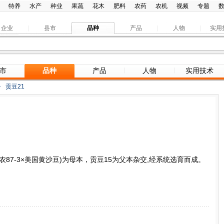
特养
水产
种业
果蔬
花木
肥料
农药
农机
视频
专题
企业
县市
品种
产品
人物
实用
市
品种
产品
人物
实用技术
>
贡豆21
西农87-3×美国黄沙豆)为母本，贡豆15为父本杂交,经系统选育而成。