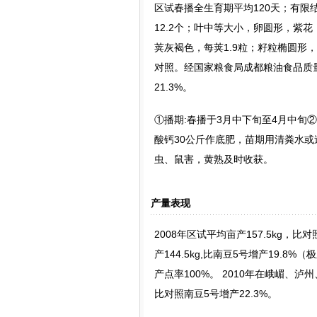
区试春播全生育期平均120天；有限结
12.2个；叶中等大小，卵圆形，紫花，
荚灰褐色，每荚1.9粒；籽粒椭圆形，
对照。经国家粮食局成都粮油食品质量
21.3%。
①播期:春播于3月中下旬至4月中旬
酸钙30公斤作底肥，苗期用清粪水
虫、鼠害，黄熟及时收获。
产量表现
2008年区试平均亩产157.5kg，
产144.5kg,比南豆5号增产19.8%
产点率100%。 2010年在峨嵋、
比对照南豆5号增产22.3%。