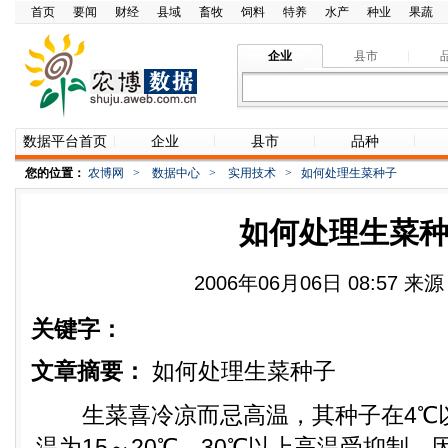
首页
要闻
财经
县域
畜牧
饲料
特养
水产
种业
果蔬
企业
县市
数据平台首页
企业
县市
品种
您的位置：
农博网
>
数据中心
>
实用技术
>
如何处理生菜种子
如何处理生菜
2006年06月06日 08:57 
关键字：
文章摘要：
如何处理生菜种子
生菜喜冷凉而忌高温，其种子在4℃
温为15～20℃，30℃以上高温受抑制