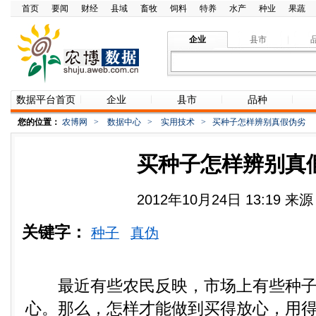
首页
要闻
财经
县域
畜牧
饲料
特养
水产
种业
果蔬
企业
县市
数据平台首页
企业
县市
品种
您的位置：
农博网
>
数据中心
>
实用技术
>
买种子怎样辨别真假伪劣
买种子怎样辨别真
2012年10月24日 13:19 
关键字：
种子
真伪
最近有些农民反映，市场上有些种子
心。那么，怎样才能做到买得放心，用