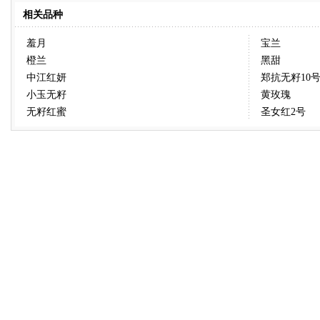
相关品种
羞月
宝兰
橙兰
黑甜
中江红妍
郑抗无籽10
小玉无籽
黄玫瑰
无籽红蜜
圣女红2号