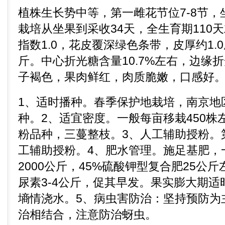
植株生长势中等，第一雌花节位7-8节
栽培从坐果到采收34天，全生育期110
指数1.0，花皮覆深绿色条带，皮厚约1.0
斤。中心折光糖含量10.7%左右，边缘折
子褐色，果肉鲜红，肉质脆嫩，口感好
1、适时播种。春季保护地栽培，南京地
种。2、适宜密度。一般每亩移栽450株左
粉品种，三蔓整枝。3、人工辅助授粉。
工辅助授粉。4、肥水管理。施足基肥，
2000公斤，45%硫酸钾型复合肥25公
尿素3-4公斤，促其早发。果实膨大期
墒情浇水。5、病虫害防治：坚持预防为
治相结合，注意防治蚜虫。