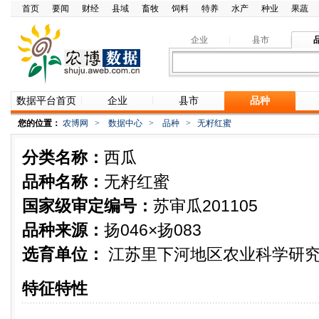
首页
要闻
财经
县域
畜牧
饲料
特养
水产
种业
果蔬
企业
县市
数据平台首页
企业
县市
品种
您的位置：
农博网
>
数据中心
>
品种
>
无籽红蜜
分类名称：
西瓜
品种名称：
无籽红蜜
国家级审定编号：
苏审瓜201105
品种来源：
扬046×扬083
选育单位：
江苏里下河地区农业科学研
特征特性