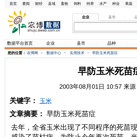
首页
要闻
财经
县域
畜牧
饲料
特养
水产
种业
果蔬
企业
县市
数据平台首页
企业
县市
品种
您的位置：
农博网
>
数据中心
>
实用技术
>
早防玉米死苗症
早防玉米死苗
2003年08月01日 10:57 
关键字：
玉米
文章摘要：
早防玉米死苗症
去年，全省玉米出现了不同程序的死苗