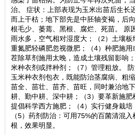
感染了苗枯病。为防止今年再次死苗，
治。 症状：上部表现为玉米出苗后生长
而上干枯；地下部先是中胚轴变褐，后
根毛少、萎蔫、黑根、腐烂、死苗。 原
雨水多，空气相对湿度大；（2）土壤板
重氮肥轻磷肥忽视微肥；（4）种肥施用
茬除草剂施用太晚，造成土壤残留影响；
米种衣剂或拌种剂；（7）管理粗放。 
玉米种衣剂包衣，既能防治茎腐病、粗
苗全、苗壮、苗齐、苗旺，同时兼治地下
耕、勤中耕、深中耕；（3）要革新施肥模
提倡科学西方施肥；（4）实行健身栽培
（5）药剂防治：可用75%的百菌清混入
根，效果明显。