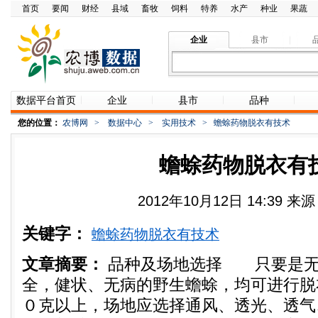
首页
要闻
财经
县域
畜牧
饲料
特养
水产
种业
果蔬
企业
县市
数据平台首页
企业
县市
品种
您的位置：
农博网
>
数据中心
>
实用技术
>
蟾蜍药物脱衣有技术
蟾蜍药物脱衣有
2012年10月12日 14:39 
关键字：
蟾蜍药物脱衣有技术
文章摘要：
品种及场地选择 只要是无
全，健状、无病的野生蟾蜍，均可进行脱
０克以上，场地应选择通风、透光、透气