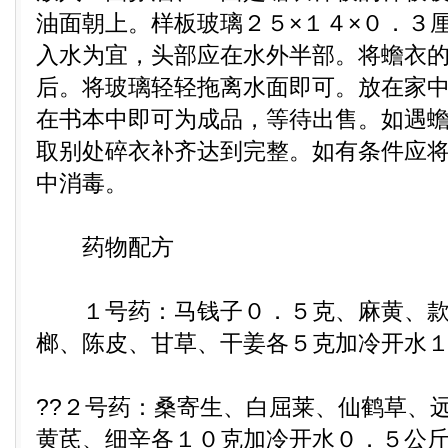
油面朝上。样板玻璃２５×１４×０．３
入水为宜，头部应在水外半部。将蟾衣
后。将玻璃轻轻拖离水面即可。放在家
在书本中即可为成品，等待出售。如遇
取别处碎衣补齐达到完整。如有条件应
中消毒。
药物配方
１号药：马钱子０．５克、麻黄、款
榔、陈皮、甘草、干姜各５克加冷开水
??２号药：桑寄生、白屈莱、仙鹤草、
黄芪、细辛各１０克加冷开水０．５公