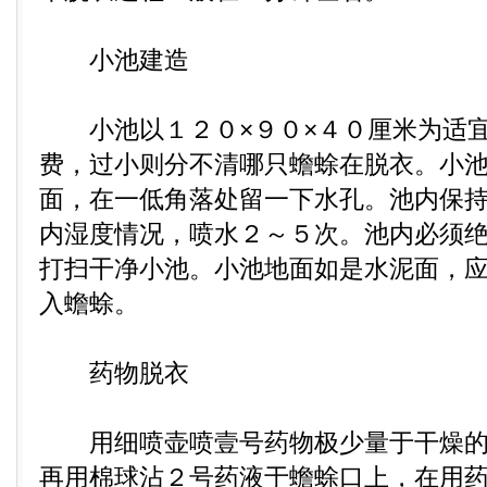
小池建造
小池以１２０×９０×４０厘米为适宜
费，过小则分不清哪只蟾蜍在脱衣。小
面，在一低角落处留一下水孔。池内保
内湿度情况，喷水２～５次。池内必须
打扫干净小池。小池地面如是水泥面，
入蟾蜍。
药物脱衣
用细喷壶喷壹号药物极少量于干燥的
再用棉球沾２号药液于蟾蜍口上，在用