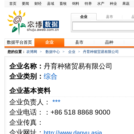
首页
要闻
财经
县域
畜牧
饲料
特养
水产
种业
果蔬
企业
县市
数据平台首页
企业
县市
品种
您的位置：
农博网
>
数据中心
>
企业
>
丹育种猪贸易有限公司
企业名称：
丹育种猪贸易有限公司
企业类别：
综合
企业基本资料
企业负责人：
***
企业电话：：+86 518 8868 9000
企业传真：
企业网址：
http://www.danyu.asia