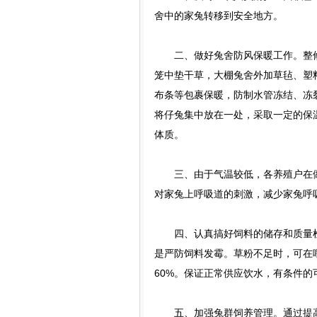
舍中的家兔转移到安全地方。
二、做好兔舍防风保暖工作。整修
笼中垫干草，大棚兔舍外加草毡、塑
布条等包裹保暖，防制水管冻结、冻
将仔兔集中放在一处，采取一定的保
体质。
三、由于气温较低，各养殖户在做
对家兔上呼吸道的刺激，减少家兔呼
四、认真搞好饲料的储存和质量检
是严防饲料发霉。草粉不足时，可在
60%。保证正常供应饮水，有条件
五、加强兔群饲养管理。通过提高