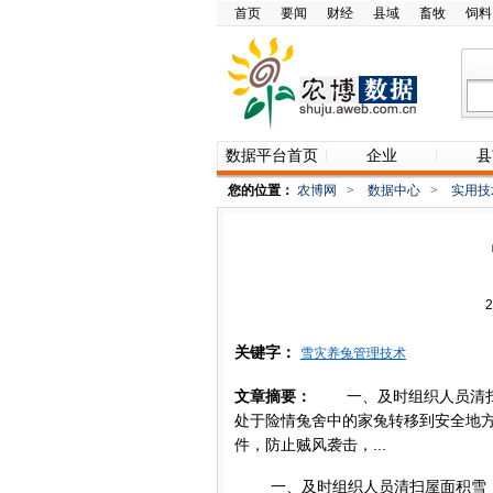
首页
要闻
财经
县域
畜牧
饲料
数据平台首页
企业
县
您的位置：
农博网
>
数据中心
>
实用技
关键字：
雪灾养兔管理技术
文章摘要：
一、及时组织人员清扫
处于险情兔舍中的家兔转移到安全地
件，防止贼风袭击，...
一、及时组织人员清扫屋面积雪，