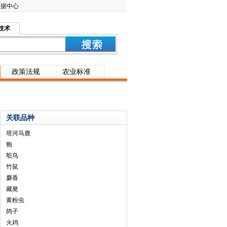
数据中心
技术
政策法规
农业标准
关联品种
塔河马鹿
狍
鸵鸟
竹鼠
麝香
藏獒
黄粉虫
鸽子
火鸡