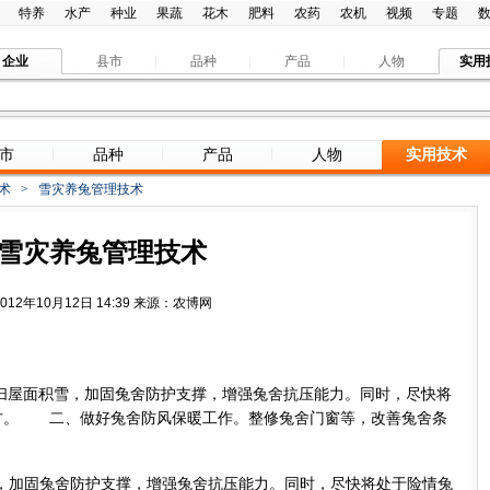
特养
水产
种业
果蔬
花木
肥料
农药
农机
视频
专题
企业
县市
品种
产品
人物
实用
市
品种
产品
人物
实用技术
术
>
雪灾养兔管理技术
雪灾养兔管理技术
2012年10月12日 14:39 来源：农博网
屋面积雪，加固兔舍防护支撑，增强兔舍抗压能力。同时，尽快将
方。 二、做好兔舍防风保暖工作。整修兔舍门窗等，改善兔舍条
加固兔舍防护支撑，增强兔舍抗压能力。同时，尽快将处于险情兔