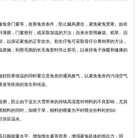
兔舍门窗等，改善兔舍条件，防止贼风袭击，避免家兔受寒。如在
料薄膜，门窗密封，或采取加温的方法；自来水管用麻袋、稻草、旧
裂，以保证家兔的正常饮水。初生仔兔可采取母仔分离饲养的方法，
温措施；到剪毛期的长毛兔暂时停止剪毛，以保持兔子保暖和健康的
好防寒保温的同时要注意兔舍的通风换气，以避免兔舍内污浊空气
吸道等疾病的发生和传染。
测，防止由于这次大雪带来的持续高湿度对饲料的不良影响，尤其
喂精料的同时，加喂干草，精料的喂量为平时喂全价料时的50-
的可供应温水。
日粮能量水平、增加维生素等营养，增强家兔机体的抵抗力；同