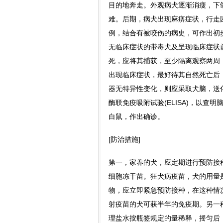
目的地奔走。外观病犬逐渐消瘦，下
难。后期，病犬出现麻痹症状，行走
例，结合有被咬伤的病史，可作出初
无临床症状的带毒犬及呈现临床症状
死，应将其捕获，至少隔离观察两周
出现临床症状，最好待其自然死亡后
器无特异性变化，则应采取犬脑，送
酶联免疫吸附试验(ELISA)，以
白鼠，作出确诊。
[防治措施]
第一，家养的犬，应定期进行预防接
细胞冻干苗。狂犬病疫苗，犬的用量是
物，应立即紧急预防接种，在这种情
射疫苗的犬可获半年的免疫期。另一
理盐水按瓶签规定的量稀释，摇匀后