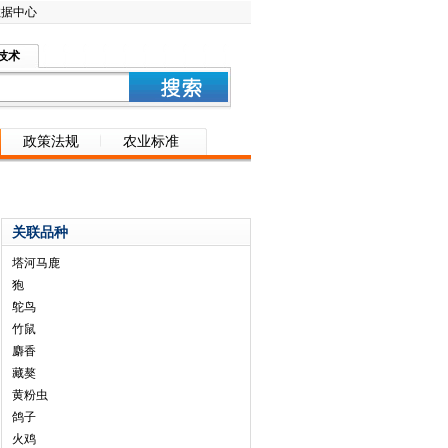
数据中心
技术
政策法规
农业标准
关联品种
塔河马鹿
狍
鸵鸟
竹鼠
麝香
藏獒
黄粉虫
鸽子
火鸡