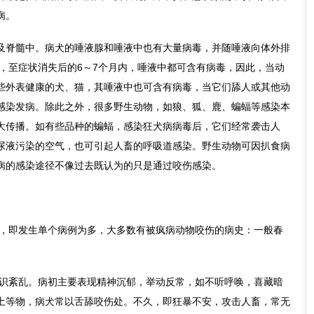
病。
及脊髓中。病犬的唾液腺和唾液中也有大量病毒，并随唾液向体外排
天，至症状消失后的6～7个月内，唾液中都可含有病毒，因此，当动
些外表健康的犬、猫，其唾液中也可含有病毒，当它们舔人或其他动
感染发病。除此之外，很多野生动物，如狼、狐、鹿、蝙蝠等感染本
大传播。如有些品种的蝙蝠，感染狂犬病病毒后，它们经常袭击人
尿液污染的空气，也可引起人畜的呼吸道感染。野生动物可因扒食病
病的感染途径不像过去既认为的只是通过咬伤感染。
式，即发生单个病例为多，大多数有被疯病动物咬伤的病史：一般春
意识紊乱。病初主要表现精神沉郁，举动反常，如不听呼唤，喜藏暗
土等物，病犬常以舌舔咬伤处。不久，即狂暴不安，攻击人畜，常无