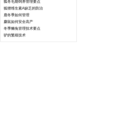
狐冬毛期饲养管理要点
狐狸维生素A缺乏的防治
鹿冬季如何管理
麝鼠如何安全高产
冬季獭兔管理技术要点
驴的繁殖技术