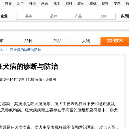
特养
水产
种业
果蔬
花木
肥料
农药
农机
视频
专题
企业
县市
品种
产品
人物
实用
市
品种
产品
人物
实用技术
术
>
狂犬病的诊断与防治
狂犬病的诊断与防治
2012年10月12日 14:39 来源：农博网
可感染，其病原是狂犬病病毒。病犬主要表现狂躁不安和意识紊乱，
此又称疯狗病。狂犬病病毒主要存在于病畜的脑组织及脊髓中。病犬
病原是狂犬病病毒。病犬主要表现狂躁不安和意识紊乱，攻击人畜，