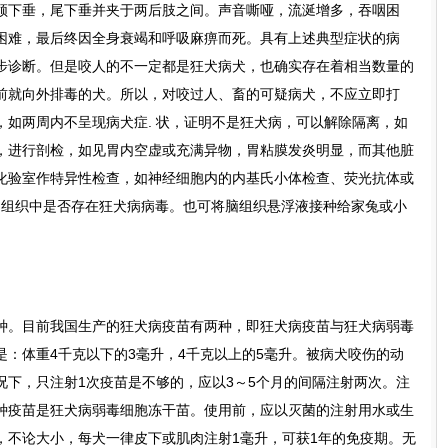
颌下垂，尾下垂并夹于两后肢之间。声音嘶哑，流涎增多，吞咽困
困难，最后终因全身衰竭和呼吸麻痹而死。具有上述典型症状的病
步诊断。但是咬人的不一定都是狂犬病犬，也确实存在着相当数量的
前就向外排毒的犬。所以，对咬过人、畜的可疑病犬，不应立即打
，如两周内不呈现病犬症. 状，证明不是狂犬病，可以解除隔离，如
，进行剖检，如见胃内空虚或充满异物，胃粘膜发炎明显，而其他脏
化验室作特异性检查，如神经细胞内的内基氏小体检查、荧光抗体或
查明脑组织中是否存在狂犬病病毒。也可将脑组织悬浮液接种给家兔或小
种。目前我国生产的狂犬病疫苗有两种，即狂犬病疫苗与狂犬病弱毒
：体重4千克以下的3毫升，4千克以上的5毫升。被病犬咬伤的动
况下，只注射1次疫苗是不够的，应以3～5个月的间隔注射两次。注
种疫苗是狂犬病弱毒细胞冻干苗。使用前，应以灭菌的注射用水或生
，不论大小，每犬一律皮下或肌肉注射1毫升，可获1年的免疫期。无