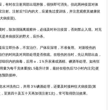
应，有时在注射局部出现肿胀，很快即可消失。但此两种疫苗对体
宜注射。注射后?日内的犬，应避免过度训练，并注意观察其健康状
犬病疫苗)。
境时，除加强隔离观察外，必须及时补注疫苗，否则禁止入境。对无
其是本病疫区的野犬，应扑杀。
畜应立即扑杀，不宜治疗。尸体应深埋，不准食用。 对新咬伤的
治疗的时间及对局部处理是否彻底。在咬伤的当时，先让局部出血，
部组织内的病毒，后用 o．1％升汞液或酒精、碘酒等处理。如有狂
用量为每千克体重按L 5毫升计算，最好在咬伤后72小时内注完)更
急预防接种。
皂水冲洗伤口，并用 3％碘酒处理，还要及时接种狂犬病疫苗(第
，至第四十及五十天再加强注射1次)，常可取得防治效果。