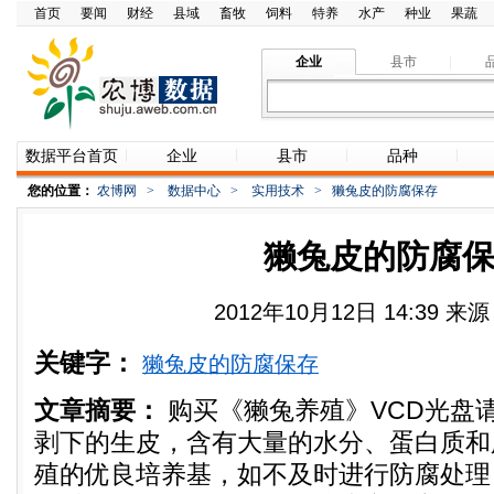
首页
要闻
财经
县域
畜牧
饲料
特养
水产
种业
果蔬
企业
县市
数据平台首页
企业
县市
品种
您的位置：
农博网
>
数据中心
>
实用技术
>
獭兔皮的防腐保存
獭兔皮的防腐
2012年10月12日 14:39 
关键字：
獭兔皮的防腐保存
文章摘要：
购买《獭兔养殖》VCD光盘
剥下的生皮，含有大量的水分、蛋白质和
殖的优良培养基，如不及时进行防腐处理