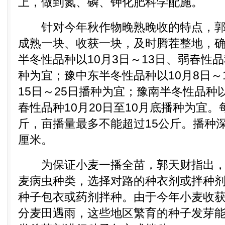
上，做到氮、磷、钾化肥科学配施。
针对今年秋作物晚熟晚收的特点，郭
成熟一块、收获一块，及时腾茬整地，
半冬性品种以10月3日～13日、弱春性品种
种为宜；豫中东半冬性品种以10月8日～
15日～25日播种为宜；豫南半冬性品种以
春性品种10月20日至10月底播种为宜。每
斤，亩播量最多不能超过15公斤。播种深
厘米。
为保证小麦一播全苗，郭天财指出，
麦病虫种类，选择对路的种衣剂或拌种
种子包衣或药剂拌种。由于今年小麦收
分麦田遇雨，这些地区繁育的种子发芽