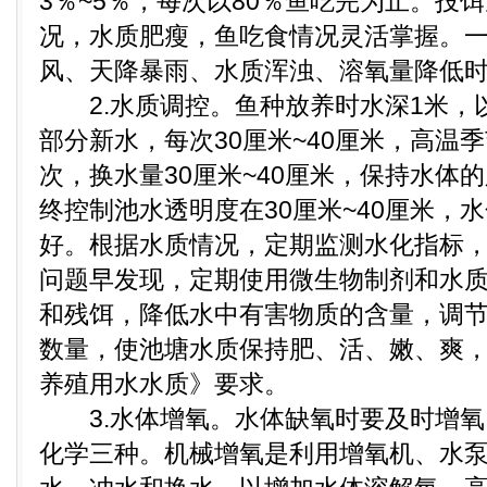
3％~5％，每次以80％鱼吃完为止。投
况，水质肥瘦，鱼吃食情况灵活掌握。
风、天降暴雨、水质浑浊、溶氧量降低
2.水质调控。鱼种放养时水深1米，以
部分新水，每次30厘米~40厘米，高温
次，换水量30厘米~40厘米，保持水体
终控制池水透明度在30厘米~40厘米，
好。根据水质情况，定期监测水化指标
问题早发现，定期使用微生物制剂和水
和残饵，降低水中有害物质的含量，调
数量，使池塘水质保持肥、活、嫩、爽
养殖用水水质》要求。
3.水体增氧。水体缺氧时要及时增氧
化学三种。机械增氧是利用增氧机、水