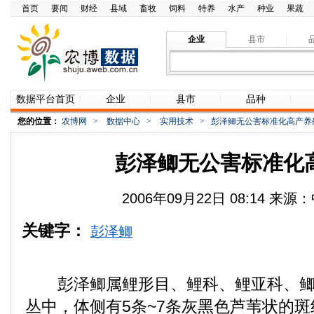
首页
要闻
财经
县域
畜牧
饲料
特养
水产
种业
果蔬
企业
县市
数据平台首页
企业
县市
品种
您的位置：
农博网
>
数据中心
>
实用技术
>
彭泽鲫无公害标准化高产养
彭泽鲫无公害标准化
2006年09月22日 08:14 来
关键字：
彭泽鲫
彭泽鲫属鲤形目、鲤科、鲤亚科、鲫
丛中，体侧有5条~7条灰黑色芦苇状的