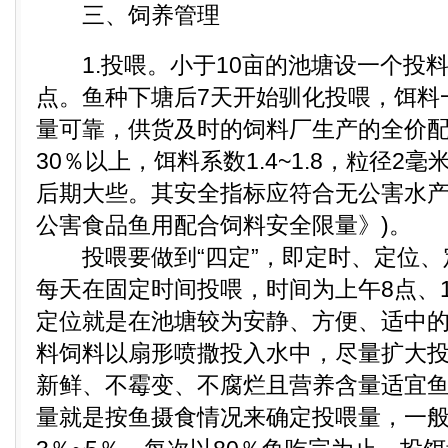
三、饲养管理
1.投喂。小于10亩的池塘设一个投
点。鱼种下塘后7天开始驯化投喂，饵料
量可靠，供货及时的饲料厂生产的全价
30％以上，饵料系数1.4~1.8，粒径2
后期大些。其安全指标应符合无公害水产
公害食品鱼用配合饲料安全限量》)。
投喂要做到“四定”，即定时、定位、
每天在固定时间投喂，时间为上午8点、1
定位就是在池塘较为安静、方便、适中
料饲料以扇形喷撒投入水中，尽量扩大
新鲜、不霉变、不腐烂且营养含量适宜
量就是按鱼摄食情况来确定投喂量，一