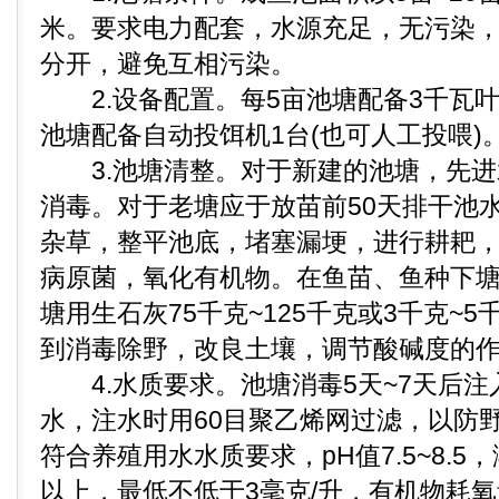
米。要求电力配套，水源充足，无污染
分开，避免互相污染。
2.设备配置。每5亩池塘配备3千瓦叶
池塘配备自动投饵机1台(也可人工投喂)
3.池塘清整。对于新建的池塘，先进
消毒。对于老塘应于放苗前50天排干池
杂草，整平池底，堵塞漏埂，进行耕耙，暴
病原菌，氧化有机物。在鱼苗、鱼种下塘前
塘用生石灰75千克~125千克或3千克~
到消毒除野，改良土壤，调节酸碱度的
4.水质要求。池塘消毒5天~7天后注入
水，注水时用60目聚乙烯网过滤，以防
符合养殖用水水质要求，pH值7.5~8.5
以上，最低不低于3毫克/升，有机物耗氧