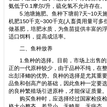
氨低于0.1摩尔/升，硫化氢不允许存在。
5.池塘施肥。鱼种下塘前7天~10天
机肥150千克~300千克(人畜粪用量可
做基肥，培肥水质，为鱼苗提供丰富的
适口饵料，提高成活率。
二、鱼种放养
1.鱼种的选择。目前，市场上出售的
正的一代原种较少，由于品种不纯，在
出彭泽鲫的优势。良种的选择是尤其重
品鱼和创高产的基础，因此鱼种一定要
的良种繁殖场引进原种，才能保证质量
购买鱼种时，应选择经过国家检疫检
格大小整齐、差异小、无畸形、无病态