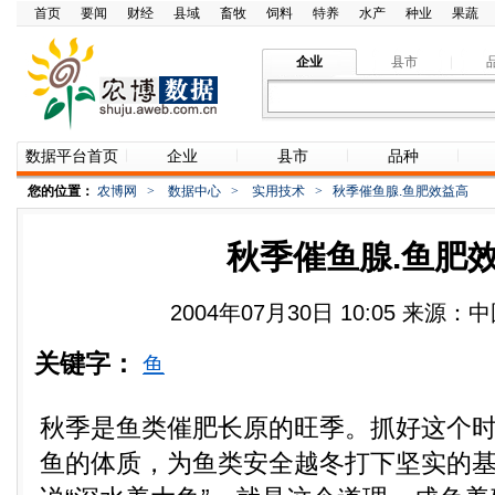
首页
要闻
财经
县域
畜牧
饲料
特养
水产
种业
果蔬
企业
县市
数据平台首页
企业
县市
品种
您的位置：
农博网
>
数据中心
>
实用技术
>
秋季催鱼腺.鱼肥效益高
秋季催鱼腺.鱼肥
2004年07月30日 10:05 来源
关键字：
鱼
秋季是鱼类催肥长原的旺季。抓好这个
鱼的体质，为鱼类安全越冬打下坚实的基