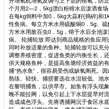
开增氧机增氧及调匀上下层的镕氧，防
个月用2—2．5kg漂白粉镕水后泼洒食
在每kg饲料中加0．5kg大蒜籽(捣碎)和
性鱼病。每立方米水用硫酸铜0．5g、硫
方米水用敌百虫0．5g，镕于水后全池
病。 轮捕轮放 即达到商品规格的鱼应
同时补放适量的鱼种。轮捕轮放可以充
调整养殖密度，促进鱼类的均衡生长，
供大规格鱼种，是提高鱼塘经济效益的
捕“热水鱼”，很容易受伤或缺氧阁死。
熟练、轻快。捕捞要选在水沮较低、池
在黎明捕鱼，以供早市。如鱼有浮头现
晚不能拉网，以免引起上下水层提早对
造成成色浮头。先将诱捕网沉于食区水