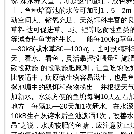
说“深水养大鱼”，就是这个道理．成色养
上，鱼种培育池的水位可加到1．5—2
动空间大、镕氧充足、天然饵科丰富的良
草料 达可促进草、蝇、鲤等吃食性鱼类
等滤食性鱼类的生长。一船每100kg草
—30k8(或水草80—100kg，也可投精科
天、看水、看鱼，灵活攀握投喂量和施肥
勤投勤施”的投喂施肥原则，让鱼吃饱吃好
比较适中，病原微生物容易滋生，也是
撂池塘中的残饵和杂物捞出，并根据天
加新水。水源方便的鱼塘每嗣10天左右
地方，每隔15—20天加1次新水。在水
10kB生石灰镕水后全池泼洒1次，改善
昂”之说，水质较肥的鱼塘，应注意防止