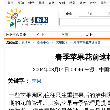
首页
要闻
财经
县域
畜牧
饲料
特养
水产
种业
果蔬
企业
县市
数据平台首页
企业
县市
品种
您的位置：
农博网
>
数据中心
>
实用技术
>
春季苹果花前这样管
春季苹果花前这
2004年03月01日 09:46 来源
关键字：
苹果
一些苹果园区,往往只注重挂果后的治虫
期的花前管理。其实,苹果春季管理是提