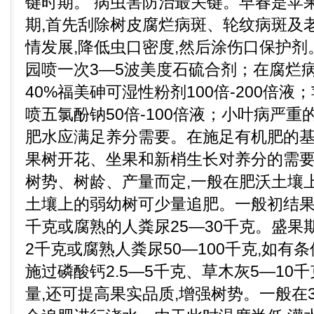
键时期。 病虫害防治最关键。早春是苹
期,首先刮除树皮腐烂病斑、轮纹病斑及老
情发展,降低虫口密度,然后涂伤口保护
园喷一次3—5波美度石硫合剂；在腐烂
40%福美砷可湿性粉剂100倍-200倍液
喷五氯酚钠50倍-100倍液；小叶病严重
肥水应满足养分需要。在施足有机肥的基
果树开花、坐果和新梢生长对养分的需
树势、树龄、产量而定,一般在肥沃土壤
土壤上的弱幼树可少量追肥。一般初结果树
千克或腐熟的人粪尿25—30千克。盛果期
2千克或腐熟人粪尿50—100千克,如有
施过磷酸钙2.5—5千克、草木灰5—10
量,还可提高果实品质,增强树势。一般在