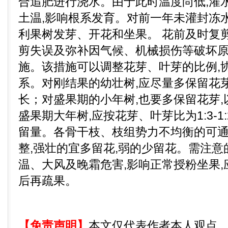
合追肥进行浇水。由于此时温度尚低,灌
土温,影响根系发育。对前一年未灌封冻水
利果树发芽、开花和坐果。 花前及时复
剪失误及弥补因气候、机械损伤等破坏
施。该措施可以调整花芽、叶芽的比例,
系。对刚结果的幼壮树,应尽量多保留花
长；对盛果期的小年树,也要多保留花芽
盛果期大年树,应按花芽、叶芽比为1:3-1
留量。各骨干枝、枝组势力不均衡的可
整,强壮的宜多留花,弱的少留花。需注意
温、大风及晚霜危害,影响正常授粉坐果,
后再疏果。
【免责声明】
本文仅代表作者本人观点