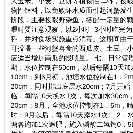
大玉米、小麦、豆饼等植物性饵料，投
物性饵料，以免败坏水质而引起河蟹发
阶段，主要投喂野杂鱼，搭配一定量的
喂时要注意观察，以2小时--3小时吃完
料，并对食场实施重点消毒。这期间由
可投喂一些河蟹喜食的西瓜皮、土豆、小
应适当增加南瓜的投喂量。 七、日常管理
期，水位控制在50cm，以后每隔10天
10cm；到6月初，池塘水位控制在1．2
20cm，同时排出底层水20cm；7月开
临，每隔10天换水1次，每次加水30c
20cm；8月，全池水位控制在1．5m，
时；9月以后，每隔10天添水1次。 2．水
塘各施加1次追肥，施入磷酸二氢钙0．5