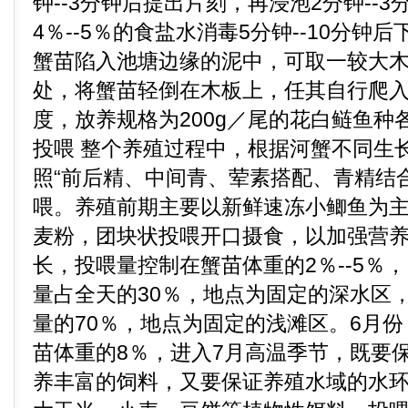
钟--3分钟后提出片刻，再浸泡2分钟--
4％--5％的食盐水消毒5分钟--10分钟
蟹苗陷入池塘边缘的泥中，可取一较大木
处，将蟹苗轻倒在木板上，任其自行爬
度，放养规格为200g／尾的花白鲢鱼种各
投喂 整个养殖过程中，根据河蟹不同生
照“前后精、中间青、荤素搭配、青精结
喂。养殖前期主要以新鲜速冻小鲫鱼为
麦粉，团块状投喂开口摄食，以加强营
长，投喂量控制在蟹苗体重的2％--5％
量占全天的30％，地点为固定的深水区
量的70％，地点为固定的浅滩区。6月
苗体重的8％，进入7月高温季节，既要
养丰富的饲料，又要保证养殖水域的水