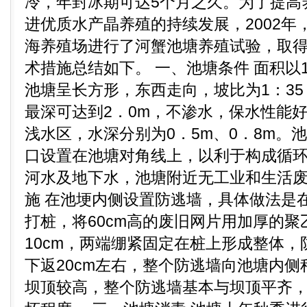
冷，年封冰期可达5个月之久。为了提高
进优质水产晶养殖的持续发展，2002年
海养殖场进行了河蟹池塘养殖试验，取
术措施总结如下。 一、池塘条件 面积以1
池塘呈长方形，东西走向，坡比为1：3
最深可达到2．0m，不渗水，保水性能
浅水区，水深分别为0．5m、0．8m。
口设置在池塘对角线上，以利于构成循
河水及地下水，池塘附近无工业和生活废
施 在池埂内侧设置防逃墙，具体做法是
打桩，将60cm高的废旧网片用加厚的
10cm，两端绷紧固定在桩上形成整体，
下返20cm左右，整个防逃墙向池塘内
坝顶较高，整个防逃墙基本与坝顶平齐