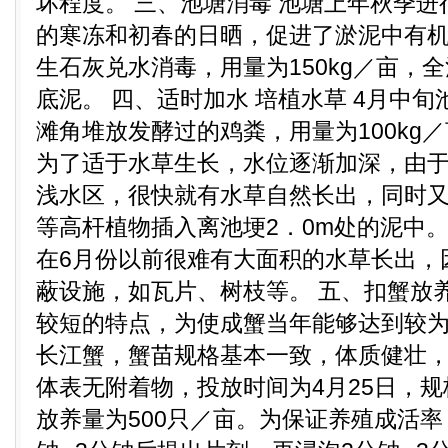
坏程度。 三、池塘消毒 池塘上年秋季
的寒冻和初春的日晒，促进了淤泥中有机
生石灰兑水消毒，用量为150kg／亩，
底泥。 四、适时加水 培植水草 4月中
滩角堆放发酵过的鸡粪，用量为100kg
为了适于水草生长，水位逐渐加深，由
浅水区，很快就有水草自然长出，同时
等高杆植物插入离池埂2．0m处的泥中
在6月份以前很难有大面积的水草长出，
蔽设施，如瓦片、树枝等。 五、扣蟹放
较短的特点，为使成蟹当年能够达到较
长江蟹，蟹苗规格基本一致，体质健壮
体表无附着物，投放时间为4月25日，规格
放养量为500只／亩。为保证养殖成活率