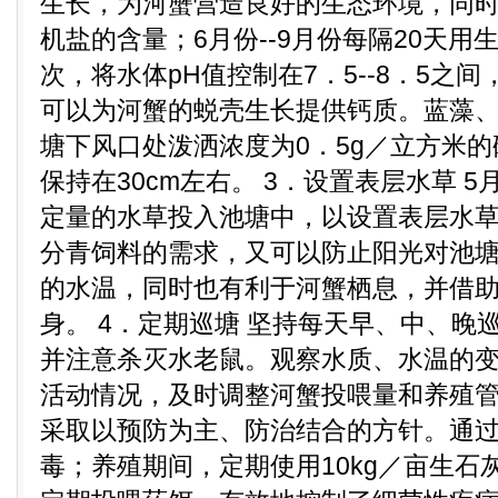
生长，为河蟹营造良好的生态环境，同
机盐的含量；6月份--9月份每隔20天用
次，将水体pH值控制在7．5--8．5之
可以为河蟹的蜕壳生长提供钙质。蓝藻
塘下风口处泼洒浓度为0．5g／立方米
保持在30cm左右。 3．设置表层水草 
定量的水草投入池塘中，以设置表层水
分青饲料的需求，又可以防止阳光对池
的水温，同时也有利于河蟹栖息，并借
身。 4．定期巡塘 坚持每天早、中、晚
并注意杀灭水老鼠。观察水质、水温的
活动情况，及时调整河蟹投喂量和养殖管
采取以预防为主、防治结合的方针。通
毒；养殖期间，定期使用10kg／亩生石