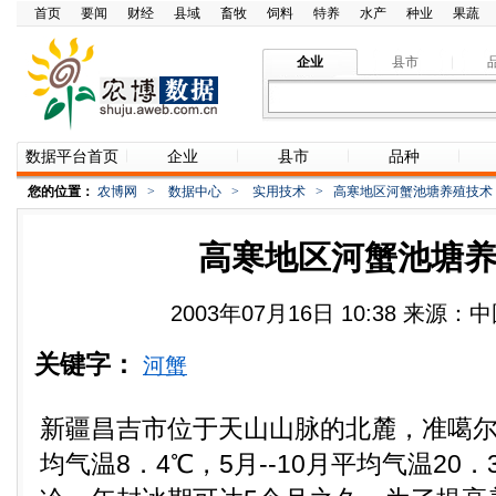
首页
要闻
财经
县域
畜牧
饲料
特养
水产
种业
果蔬
企业
县市
数据平台首页
企业
县市
品种
您的位置：
农博网
>
数据中心
>
实用技术
>
高寒地区河蟹池塘养殖技术
高寒地区河蟹池塘
2003年07月16日 10:38 来源
关键字：
河蟹
新疆昌吉市位于天山山脉的北麓，准噶
均气温8．4℃，5月--10月平均气温20