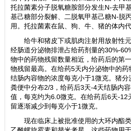
托拉菌素分子脱氧糖胺部分发生N-去甲基
基己糖部分裂解、二脱氧甲基己糖N-脱
用。托拉菌素在鼠、狗、牛、猪的体内
给牛和猪皮下或肌肉注射用放射性元
经肠道分泌物排泄占给药剂量的30%-6
物中的药物残留数量相近，给药后的第
物残留最高。在给药5天内分泌物中的药
结肠内容物的浓度每克小于1微克。猪分
粪便中分布2/3，给药后3天-4天结肠
值，每克约为6.0微克。在给药后6天-1
留逐渐减少到每克小于1微克。
现在临床上被批准使用的大环内酯类
乙酰螺旋霉素和替米考星，这些药物用