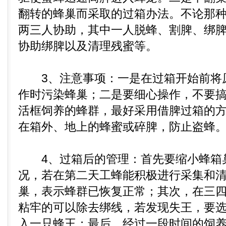
翻转的蜂巢而采取的过箱办法。不论那
两三人协助，其中一人脱蜂、割脾、绑
协助绑脾以及清理残蜜等。
3、注意事项：一是在过箱开始前将
作时污染蜂巢；二是要细心操作，不要
活框饲养的蜂群，最好采用借脾过箱的
在箱外、地上的蜂蜜或碎脾，防止盗蜂
4、过箱后的管理：首先要缩小蜂箱
况，若在第二天工蜂能积极进行采集和
巢，表示蜂群已恢复正常；其次，在三
粘牢的可以除去绑线，若发现失王，要选
入一只蜂王；最后，经过一段时间的饲