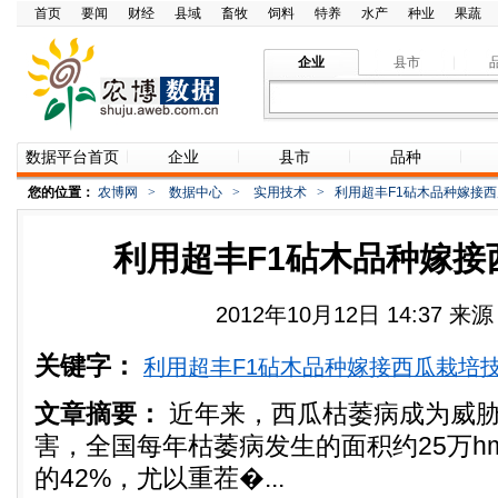
首页
要闻
财经
县域
畜牧
饲料
特养
水产
种业
果蔬
企业
县市
数据平台首页
企业
县市
品种
您的位置：
农博网
>
数据中心
>
实用技术
>
利用超丰F1砧木品种嫁接
利用超丰F1砧木品种嫁接
2012年10月12日 14:37 
关键字：
利用超丰F1砧木品种嫁接西瓜栽培
文章摘要：
近年来，西瓜枯萎病成为威
害，全国每年枯萎病发生的面积约25万h
的42%，尤以重茬�...