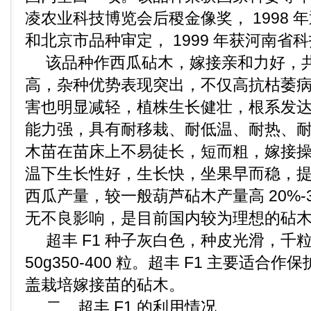
凌农业科技博览会后稷金像奖， 1998
和北京市品种审定， 1999 年获河南省
该品种作西瓜砧木，嫁接亲和力好，共
高，杂种优势表现突出，不仅高抗枯萎
害也明显减轻，植株生长健壮，根系发
能力强，具有耐移栽、耐低温、耐热、
木苗在苗床上不易徒长，短而粗，嫁接
温下生长性好，生长快，坐果早而稳，
西瓜产量，较一般葫芦砧木产量高 20%-
无不良影响，是目前国内较为理想的砧
超丰 F1 种子灰白色，种皮光滑，千粒重
50g350-400 粒。超丰 F1 主要适
盖栽培嫁接苗的砧木。
二、超丰 F1 的利用情况