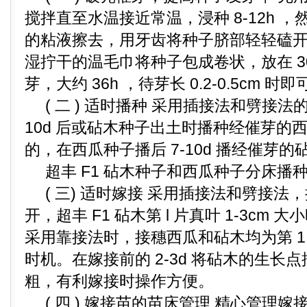
搅拌直至水温接近常温，浸种 8-12h 
的粘液擦去，用牙齿将种子脐部轻轻磕
湿拧干的温毛巾将种子包成卷状，放在 30 
芽，大约 36h ，待芽长 0.2-0.5cm 时
( 二 ) 适时播种 采用插接法和劈接法的
10d 后或砧木种子出土时播种经催芽的西
的，在西瓜种子播后 7-10d 播经催芽的
超丰 F1 砧木种子和西瓜种子分床播
( 三) 适时嫁接 采用插接法和劈接法，
开，超丰 F1 砧木第 l 片真叶 1-3cm
采用靠接法时，接穗西瓜和砧木均为第 1
时机。在嫁接前的 2-3d 将砧木的生长
粗，有利嫁接时操作方便。
( 四 ) 嫁接苗的苗床管理 精心管理