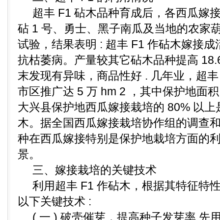
超丰 F1 砧木品种育成后，各西瓜嫁接栽
砧 1 号、勇士、黑子南瓜及当地的农家
试验，结果表明 : 超丰 F1 作砧木嫁
抗枯萎病。产量较其它砧木品种提高 18.6%
末发现有异味，商品性好 . 几年业，超丰 F
市区推广达 5 万 hm 2 ，其中保护地面积 
大兴县保护地西瓜嫁接栽培的 80% 以上是
木。据全国西瓜嫁接栽培协作组的调查和预
种在西瓜嫁接特别是保护地栽培方面的
景。
三、嫁接栽培的关键技术
利用超丰 F1 作砧木，根据其特征特
以下关键技术 :
( 一 ) 破壳催芽，提高种子发芽率 先用