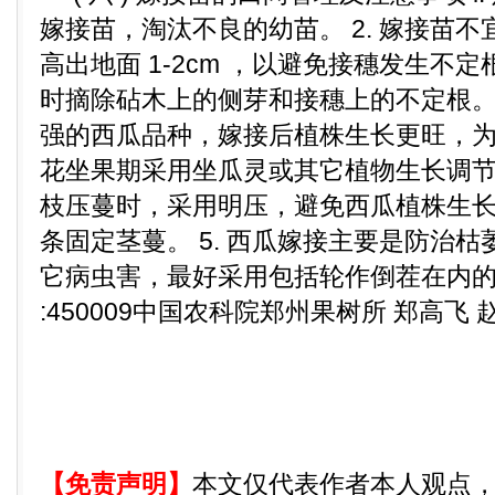
嫁接苗，淘汰不良的幼苗。 2. 嫁接苗
高出地面 1-2cm ，以避免接穗发生不
时摘除砧木上的侧芽和接穗上的不定根。 
强的西瓜品种，嫁接后植株生长更旺，
花坐果期采用坐瓜灵或其它植物生长调节剂
枝压蔓时，采用明压，避免西瓜植株生
条固定茎蔓。 5. 西瓜嫁接主要是防治
它病虫害，最好采用包括轮作倒茬在内的综
:450009中国农科院郑州果树所 郑高飞 赵
【免责声明】
本文仅代表作者本人观点