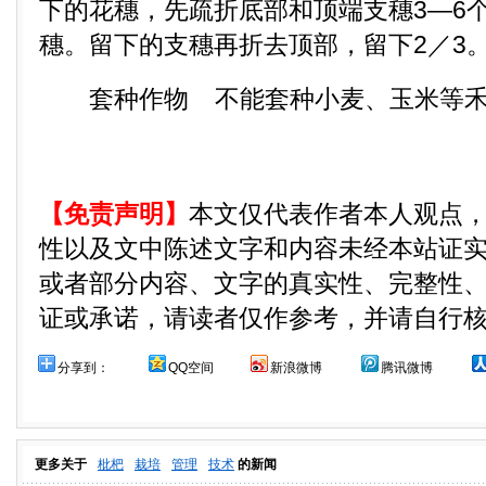
下的花穗，先疏折底部和顶端支穗3—6个
穗。留下的支穗再折去顶部，留下2／3
套种作物 不能套种小麦、玉米等禾
【免责声明】
本文仅代表作者本人观点
性以及文中陈述文字和内容未经本站证
或者部分内容、文字的真实性、完整性
证或承诺，请读者仅作参考，并请自行
分享到：
QQ空间
新浪微博
腾讯微博
更多关于
枇杷
栽培
管理
技术
的新闻