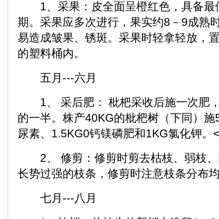
1、采果：皮全面呈橙红色，具备最
期。采果应多次进行，果实约8－9成熟
易造成皱果、锈斑。采果时轻拿轻放，置
的塑料桶内。
五月---六月
1、 采后肥： 枇杷采收后施一次肥
的一半。株产40KG的枇杷树（下同）施5
尿素、1.5KG0钙镁磷肥和1KG氯化钾。<b
2、 修剪：修剪时剪去枯枝、弱枝、
长势过强的枝条，修剪时注意枝条分布
七月---八月