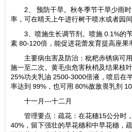
2、 预防干旱。秋冬季节干旱少雨时
率，可在晴天上午进行树干喷水或者园
3、喷施生长调节剂。喷施 0.1%的
素 80-120倍，能促进花蕾发育提高座果
主要病虫害及防治：枇杷赤锈病可用泼美
施一至二次。黄毛虫危害秋梢及结果枝
25%功夫乳油 2500-3000倍液，喷
率达到 99%，也可用 80%敌敌畏乳剂 1
十一月---十二月
管理要点：疏花：在花穗15公分时，
40%，留下强壮的早花穗和中早花穗，