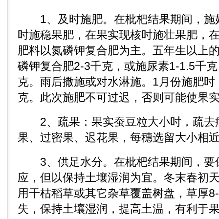
1、及时施肥。在枇杷结果期间，施好
时施稳果肥，在果实现核时施壮果肥，
肥料以氮磷钾复合肥为主。五年生以上
磷钾复合肥2-3千克，或施尿素1-1.5千克
克。雨后撒施或对水淋施。1月份施肥时
克。此次施肥不可过迟，否则可能使果
2、疏果：果实蚕豆粒大小时，疏去
果、过密果、迟花果，每穗选留大小相近
3、供足水分。在枇杷结果期间，要
应，但以保持土壤湿润为宜。冬末春初
用干枯稻草或其它杂草覆盖树盘，草厚8-
失，保持土壤湿润，提高土温，有利于