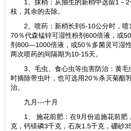
1、抹梢：从抽生的新梢中选留1－2
枝，其余的去除。
2、喷药：新梢长到5-10公分时，喷1
70％代森锰锌可湿性粉剂600倍液，或
剂800—1000倍液，或50％多菌灵可湿性
两次喷药的间隔期为10-15天。
3、毛虫、食心虫等虫害防治：黄毛
时摘除带虫叶，也可选用20％杀灭菊酯乳油
治。
九月---十月
1、 施花前肥：在9月份追施花前肥
克，钙镁磷3千克，石灰1.5千克，硼砂3