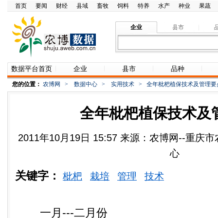
首页
要闻
财经
县域
畜牧
饲料
特养
水产
种业
果蔬
企业
县市
数据平台首页
企业
县市
品种
您的位置：
农博网
>
数据中心
>
实用技术
>
全年枇杷植保技术及管理要
全年枇杷植保技术及
2011年10月19日 15:57 来源：农博网--
心
关键字：
枇杷
栽培
管理
技术
一月---二月份