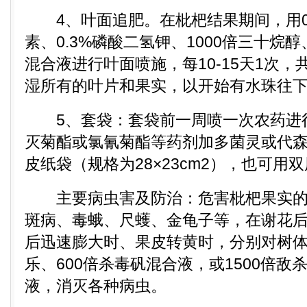
4、叶面追肥。在枇杷结果期间，用0.1
素、0.3%磷酸二氢钾、1000倍三十烷醇
混合液进行叶面喷施，每10-15天1次，
湿所有的叶片和果实，以开始有水珠往
5、套袋：套袋前一周喷一次农药进
灭菊酯或氯氰菊酯等药剂加多菌灵或代
皮纸袋（规格为28×23cm2），也可用
主要病虫害及防治：危害枇杷果实的
斑病、毒蛾、尺蠖、金龟子等，在谢花
后迅速膨大时、果皮转黄时，分别对树体喷
乐、600倍杀毒矾混合液，或1500倍敌
液，消灭各种病虫。