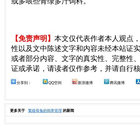
或多喂些青绿多汁饲料。
【免责声明】
本文仅代表作者本人观点
性以及文中陈述文字和内容未经本站证
或者部分内容、文字的真实性、完整性
证或承诺，请读者仅作参考，并请自行
分享到：
QQ空间
新浪微博
腾讯微博
更多关于
繁殖母兔的饲养管理
的新闻