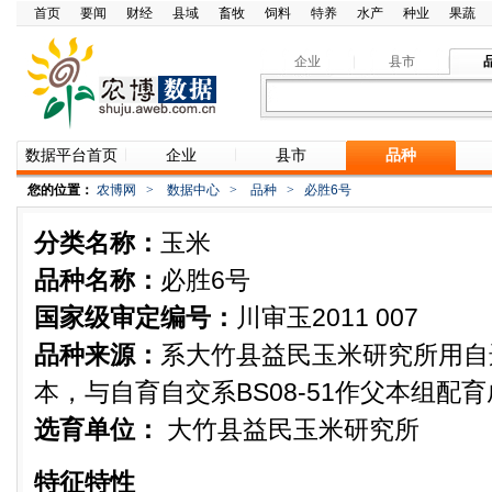
首页
要闻
财经
县域
畜牧
饲料
特养
水产
种业
果蔬
企业
县市
数据平台首页
企业
县市
品种
您的位置：
农博网
>
数据中心
>
品种
>
必胜6号
分类名称：
玉米
品种名称：
必胜6号
国家级审定编号：
川审玉2011 007
品种来源：
系大竹县益民玉米研究所用自选
本，与自育自交系BS08-51作父本组配
选育单位：
大竹县益民玉米研究所
特征特性