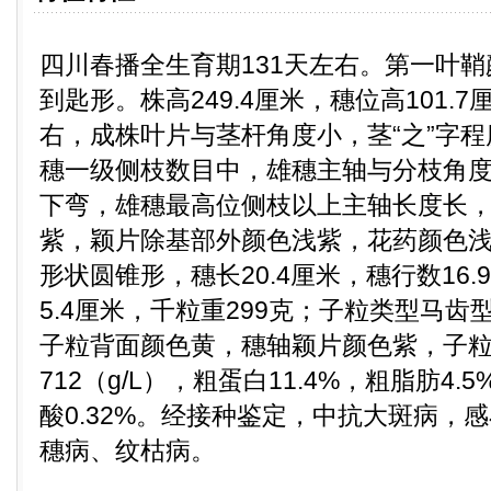
四川春播全生育期131天左右。第一叶
到匙形。株高249.4厘米，穗位高101.
右，成株叶片与茎杆角度小，茎“之”字
穗一级侧枝数目中，雄穗主轴与分枝角
下弯，雄穗最高位侧枝以上主轴长度长
紫，颖片除基部外颜色浅紫，花药颜色
形状圆锥形，穗长20.4厘米，穗行数16.
5.4厘米，千粒重299克；子粒类型马
子粒背面颜色黄，穗轴颖片颜色紫，子
712（g/L），粗蛋白11.4%，粗脂肪4.
酸0.32%。经接种鉴定，中抗大斑病，
穗病、纹枯病。