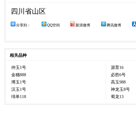
四川省山区
分享到：
QQ空间
新浪微博
腾讯微博
相关品种
仲玉1号
源育16
金穗888
必胜6号
博玉1号
高玉988
汉玉1号
神龙玉8号
绵单118
蜀龙13