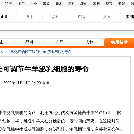
特养
水产
种业
果蔬
花木
肥料
农药
农机
视频
专题
企业
县市
品种
产品
人物
实用
市
品种
产品
人物
实用技术
术
>
氢化可的松可调节牛羊泌乳细胞的寿命
松可调节牛羊泌乳细胞的寿命
2002年11月14日 14:20 来源：
牛羊泌乳细胞的寿命，利用氢化可的松有望提高牛羊的产奶量。 据
乳动物一样，雌性牛羊只在分娩后的一段时间内产奶。在这段时间
促使乳腺中生成泌乳细胞，分泌乳汁。泌乳期过后，有关激素会停止