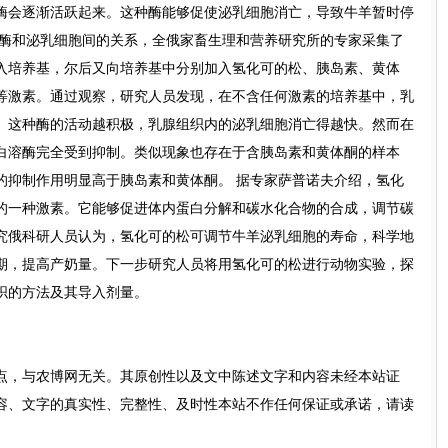
酶会逐渐活跃起来。这种酶能够促使泌乳细胞消亡，导致牛羊暂时停
溶酶和泌乳细胞间的关系，全俄家畜生理和营养研究所的专家采集了
入培养基，尔后又向培养基中分别加入氢化可的松、胰岛素、黄体
等激素。通过观察，研究人员发现，在不含任何激素的培养基中，乳
。这种酶的活动越积极，乳腺组织内的泌乳细胞消亡得越快。然而在
白溶酶完全受到抑制。类似现象也存在于含胰岛素和黄体酮的样本
的抑制作用明显高于胰岛素和黄体酮。 据专家萨普诺夫介绍，氢化
的一种激素。它能够促进体内蛋白分解和碳水化合物的合成，调节碳
究俄科研人员认为，氢化可的松可调节牛羊泌乳细胞的寿命，科学地
期，提高产奶量。下一步研究人员将用氢化可的松进行动物实验，探
织的方法及其导入剂量。
点，与农博网无关。其原创性以及文中陈述文字和内容未经本站证
容、文字的真实性、完整性、及时性本站不作任何保证或承诺，请读
。