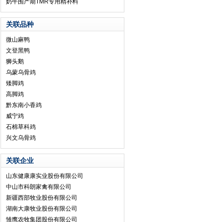
奶牛围产期TMR专用精补料
关联品种
微山麻鸭
文登黑鸭
狮头鹅
乌蒙乌骨鸡
矮脚鸡
高脚鸡
黔东南小香鸡
威宁鸡
石棉草科鸡
兴文乌骨鸡
关联企业
山东健康康实业股份有限公司
中山市科朗家禽有限公司
新疆西部牧业股份有限公司
湖南大康牧业股份有限公司
雏鹰农牧集团股份有限公司