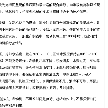
较为光滑而坚硬的承压面和最合适的配合间隙，为承载负荷和延长配
件。试运转后，还应视机械的技术状态进行必要的技术保养。
机、发动机使用的燃油、润滑油必须符合国家规定的质量标准，并
围不同选用合适的油品牌号；冷却水应选用钙、镁矿物质含量少的软
沸后沉淀。一般生产实践中．发动机每工作1000小时，就必须对
动机的散热性能。
却水温度一般在70℃～90℃，正常水温应保持在80℃～90℃
燃油不能充分燃烧，发动机功率下降，积炭增多；水温过高，有些零
死及烧瓦等事故，还会使润滑油变稀，承载油膜强度低，磨损加快，
机功率下降。要保证有正常的机油压力，即保证在2～3kgf／
导致润滑不良；机油压力过低，表明供油量不足，润滑不可靠，磨损加
和机油压力不正常时，应根据相关原因，及时排除。
拉机、发动机，不可长时间超负荷、超转速作业，不得猛轰油门，
急转弯和急刹车。