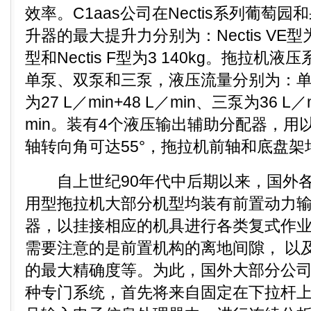
效率。C1aas公司在Nectis系列葡萄
升器的最大提升力分别为：Nectis VE型为2 9
型和Nectis F型为3 140kg。拖拉
单泵、双泵和三泵，液压流量分别为：单泵为
为27 L／min+48 L／min、三泵为36 L／m
min。装有4个液压输出辅助分配器，用
轴转向角可达55°，拖拉机前轴和底盘
自上世纪90年代中后期以来，国外各
用型拖拉机大部分机型均装有前置动力
器，以挂接相应的机具进行各类复式作
需要注意的是前置机构的离地间隙， 以
的最大精确度等。为此，国外大部分公
种专门系统，首先将来自固定在下拉杆