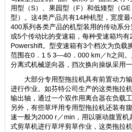
用型（S）、果园型（F）和低矮型（GE
型）。这4类产品共有14种机型，宽度最
400系列各类产品的机型装用的传动系分
或5个传动比的变速箱，每种变速箱均有
Powershift。型变速箱有3个档次为
范围在0．1 5 3—40．000 km／h
分离式机械逆向器，挡次换向操纵采用
大部分专用型拖拉机具有前置动力输
进行作业。如芬特公司生产的这类拖拉
输出轴，通过一个双作用离合器在负载
另外，有些草坪用专用型拖拉机还装有
速一般为2000 r／min，用以驱动腹
式剪草机进行草坪剪草作业，这类拖拉