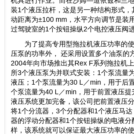
机具进行作业。而在沙姆—道依兹和兰
装1个液压拉杆，这是另一种结构形式，
动距离为±100 mm，水平方向调节是装
过驾驶室的1个按钮操纵2个电控液压阀
为了提高专用型拖拉机液压功率的使
压泵的功率外， 还采用设置多个油泵的方法
2004年向市场推出其Rex F系列拖拉
所3个液压泵为并联式安装：1个泵流量为3
液压；1个泵流量为30 L／min，用于
个泵流量为40 L／min，用于前置液压
液压系统更加完备，该公司把前置液压
将1个分流器，3个分配器和1个液压马达，1
器的浮动分配器和1个按钮操纵的电液分
样，该系统就可以保证最大液压功率的