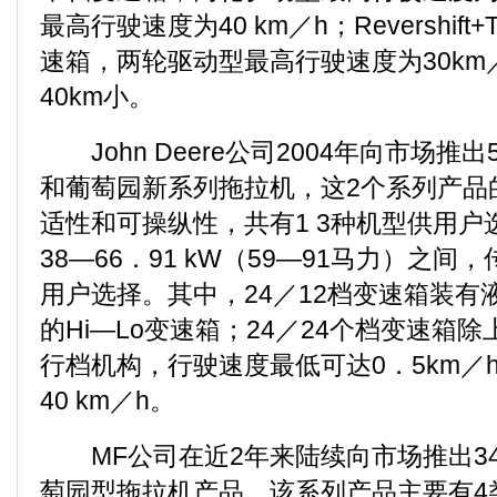
最高行驶速度为40 km／h；Revershift+T
速箱，两轮驱动型最高行驶速度为30km
40km小。
John Deere公司2004年向市场推出5
和葡萄园新系列拖拉机，这2个系列产品
适性和可操纵性，共有1 3种机型供用户
38—66．91 kW（59—91马力）之
用户选择。其中，24／12档变速箱装有
的Hi—Lo变速箱；24／24个档变速箱
行档机构，行驶速度最低可达0．5km／
40 km／h。
MF公司在近2年来陆续向市场推出34
萄园型拖拉机产品。该系列产品主要有4