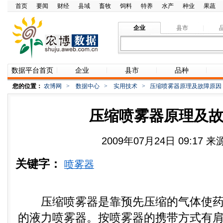
首页
要闻
财经
县域
畜牧
饲料
特养
水产
种业
果蔬
企业
县市
数据平台首页
企业
县市
品种
您的位置：
农博网
>
数据中心
>
实用技术
>
压缩喷雾器原理及故障原因
压缩喷雾器原理及
2009年07月24日 09:17 
关键字：
喷雾器
压缩喷雾器是靠预先压缩的气体使药
的液力喷雾器。按喷雾器的携带方式有