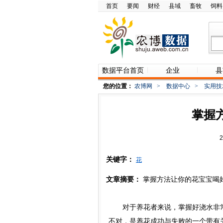
首页
要闻
财经
县域
畜牧
饲料
数据平台首页
企业
县
您的位置：
农博网
>
数据中心
>
实用技
掌握
关键字：
花
文章摘要：
掌握方法让你的花宝宝喝
对于养花者来说，掌握好浇水非常
不对，是养花成功与失败的一个带有