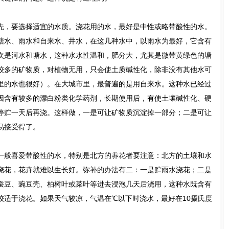
，要选择适宜的水质。浇花用的水，最好是中性或略带酸性的水。
塘水、雨水和自来水、井水，在这几种水中，以雨水为最好，它含有
次是河水和塘水，这种水水性温和，肥分大，尤其是微带黄绿色的塘
较多的矿物质，对植物无用，只会使土质碱性化，除非没有其他水可
里的水也很好）。在大城市里，最普遍的是用自来水。这种水已经过
因含有较多的漂白粉类化学药剂，长期使用后，有使土壤碱性化、硬
停贮一天后再浇。这样做，一是可让矿物质沉淀掉一部分；二是可让
易接受得了。
般喜爱带酸性的水，特别是北方的养花者要注意：北方的土壤和水
浇花，花卉就难以生长好。弥补的办法有二：一是贮雨水浇花；二是
蚕豆、豌豆壳、柏树叶或菜叶等进去浸泡几天后浇用，这种水既含有
较适于浇花。如果天气较凉，气温在℃以下时浇水，最好在10摄氏度