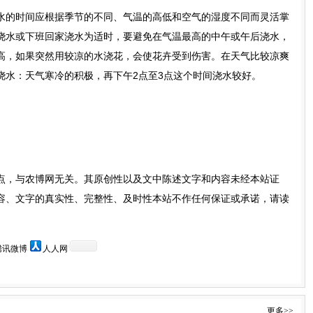
的时间应根据季节的不同、气温的高低和空气的湿度不同而灵活掌
浇水或下班回家浇水为适时，要避免在气温最高的中午或午后浇水，
高，如果突然用较凉的水浇花，会使花卉受到伤害。在天气比较凉爽
浇水：天气寒冷的积极，再下午2点至3点这个时间浇水较好。
点，与农博网无关。其原创性以及文中陈述文字和内容未经本站证
容、文字的真实性、完整性、及时性本站不作任何保证或承诺，请读
。
腾讯微博
人人网
更多>>