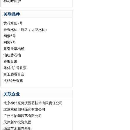
棉花叶面肥
关联品种
黄花水仙2号
云香水仙（原名：大花水仙）
闽紫6号
闽紫7号
粤引天草桔橙
汕红番石榴
雄银白果
粤优抗1号香蕉
白玉麝香百合
抗枯5号香蕉
关联企业
北京神州克劳沃园艺技术有限责任公司
北京京植园林绿化有限公司
广州市怡华园艺有限公司
天津新华投资集团
绿源苗木花卉基地