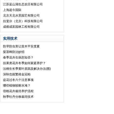
江苏蓝山湖生态农庄有限公司
上海超今国际
北京天北水景园艺有限公司
拉斐尔（北京）科技有限公司
成都成富园林工程有限公司
实用技术
防旱防虫害让苗木平安度夏
梨茎蜂防治妙招
春季花卉生病您知否？
挂果类花卉冬季如何家庭养护？
法桐生长季黄叶原因及解决办法(图)
深秋也能繁殖金冠柏
盆花过冬六个注意事项
哪些植物较耐水淹？
宿根花卉栽培养护流程
秋季牡丹分株栽培技术