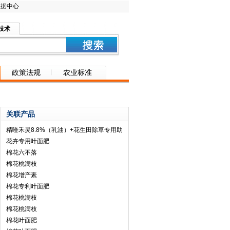
数据中心
技术
政策法规
农业标准
关联产品
精喹禾灵8.8%（乳油）+花生田除草专用助
花卉专用叶面肥
棉花六不落
棉花桃满枝
棉花增产素
棉花专利叶面肥
棉花桃满枝
棉花桃满枝
棉花叶面肥