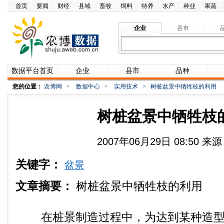
首页
要闻
财经
县域
畜牧
饲料
特养
水产
种业
果蔬
企业
县市
数据平台首页
企业
县市
品种
您的位置：
农博网
>
数据中心
>
实用技术
>
树桩盆景中牺牲枝的利用
树桩盆景中牺牲枝
2007年06月29日 08:50 
关键字：
盆景
文章摘要：
树桩盆景中牺牲枝的利用
在桩景制造过程中，为达到某种造型