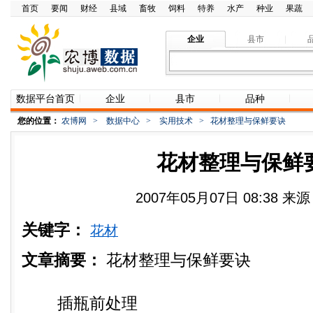
首页
要闻
财经
县域
畜牧
饲料
特养
水产
种业
果蔬
企业
县市
数据平台首页
企业
县市
品种
您的位置：
农博网
>
数据中心
>
实用技术
>
花材整理与保鲜要诀
花材整理与保鲜
2007年05月07日 08:38 
关键字：
花材
文章摘要：
花材整理与保鲜要诀
插瓶前处理