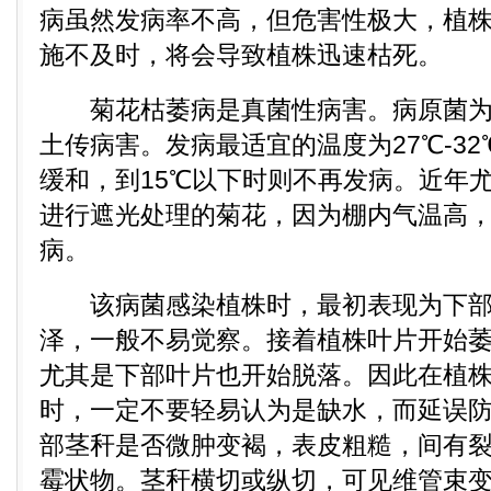
病虽然发病率不高，但危害性极大，植
施不及时，将会导致植株迅速枯死。
菊花枯萎病是真菌性病害。病原菌为
土传病害。发病最适宜的温度为27℃-32
缓和，到15℃以下时则不再发病。近年
进行遮光处理的菊花，因为棚内气温高
病。
该病菌感染植株时，最初表现为下部
泽，一般不易觉察。接着植株叶片开始
尤其是下部叶片也开始脱落。因此在植
时，一定不要轻易认为是缺水，而延误
部茎秆是否微肿变褐，表皮粗糙，间有
霉状物。茎秆横切或纵切，可见维管束