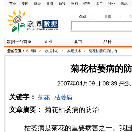
首页
要闻
财经
县域
畜牧
饲料
特养
水产
种业
果蔬
企业
县市
数据平台首页
企业
县市
品种
您的位置：
农博网
>
数据中心
>
实用技术
>
菊花枯萎病的防治
菊花枯萎病的
2007年04月09日 08:39 
关键字：
菊花
枯萎病
文章摘要：
菊花枯萎病的防治
枯萎病是菊花的重要病害之一。我国