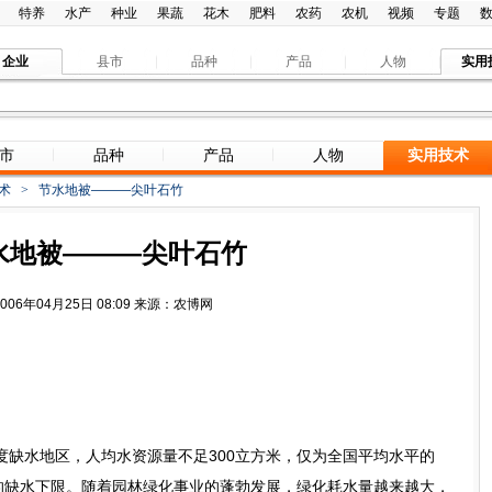
特养
水产
种业
果蔬
花木
肥料
农药
农机
视频
专题
企业
县市
品种
产品
人物
实用
市
品种
产品
人物
实用技术
术
>
节水地被———尖叶石竹
水地被———尖叶石竹
2006年04月25日 08:09 来源：农博网
水地区，人均水资源量不足300立方米，仅为全国平均水平的
方米的缺水下限。随着园林绿化事业的蓬勃发展，绿化耗水量越来越大，