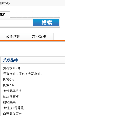
数据中心
技术
政策法规
农业标准
关联品种
黄花水仙2号
云香水仙（原名：大花水仙）
闽紫6号
闽紫7号
粤引天草桔橙
汕红番石榴
雄银白果
粤优抗1号香蕉
白玉麝香百合