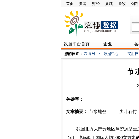
首页
要闻
财经
县域
畜牧
饲料
数据平台首页
企业
县
您的位置：
农博网
>
数据中心
>
实用技
节
关键字：
文章摘要：
节水地被———尖叶石竹
我国北方大部分地区属资源型重度缺
1/8，也远低于国际人均1000立