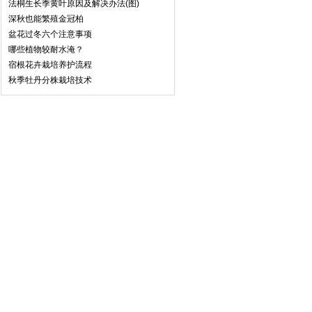
法桐生长季黄叶原因及解决办法(图)
深秋也能繁殖金冠柏
盆花过冬六个注意事项
哪些植物较耐水淹？
宿根花卉栽培养护流程
秋季牡丹分株栽培技术