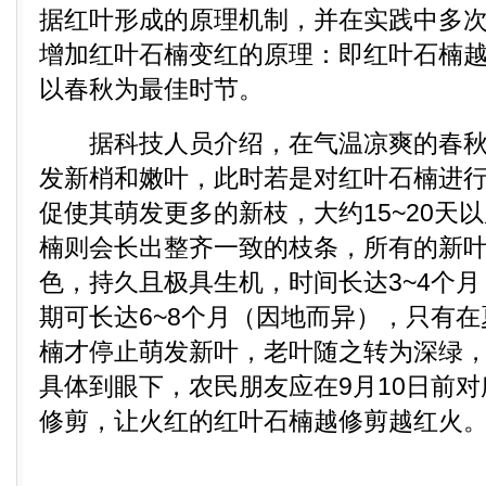
据红叶形成的原理机制，并在实践中多
增加红叶石楠变红的原理：即红叶石楠
以春秋为最佳时节。
据科技人员介绍，在气温凉爽的春秋
发新梢和嫩叶，此时若是对红叶石楠进
促使其萌发更多的新枝，大约15~20天
楠则会长出整齐一致的枝条，所有的新
色，持久且极具生机，时间长达3~4个
期可长达6~8个月（因地而异），只有
楠才停止萌发新叶，老叶随之转为深绿
具体到眼下，农民朋友应在9月10日前
修剪，让火红的红叶石楠越修剪越红火