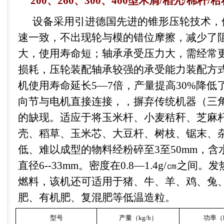
200
、
260
、
300
、
400
型木屑
/
稻壳
/
棉杆
/
秸
设备采用引进德国先进的锥形压轮技术，
速一致，不出现轮与模的错位摩擦，减少了
大，使用寿命短；轴承承受压力大，需经常
损耗，压轮装配轴承较强的承受能力装配方
机使用寿命延长
5
—
7
倍，产量提高
30%
降低
向节与电机直接连接，，摒弃传统机器（三
的缺现。适应于将玉米杆、小麦秸秆、芝麻
壳、稻草、玉米芯、大豆杆、树枝、锯末、
低、难以成型的物料经粉碎至
3
至
50mm
，含
直径
6-
-33mm
。密度在
0.8
—
1.4g
/
㎝之间。发
燃料，
该机还
可适用于猪、牛、羊、鸡、兔
肥、有机肥、复混肥等低温造粒。
型号
产量（
kg/h
）
功率（