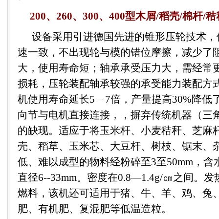
200
、
260
、
300
、
400
型木屑
/
稻壳
/
棉杆
/
秸
设备采用引进德国先进的锥形压轮技术，
速一致，不出现轮与模的错位摩擦，减少了
大，使用寿命短；轴承承受压力大，需经常
损耗，压轮装配轴承较强的承受能力装配方
机使用寿命延长
5
—
7
倍，产量提高
30%
降低
向节与电机直接连接，，摒弃传统机器（三
的缺现。适应于将玉米杆、小麦秸秆、芝麻
壳、稻草、玉米芯、大豆杆、树枝、锯末、
低、难以成型的物料经粉碎至
3
至
50mm
，含
直径
6-
-33mm
。密度在
0.8
—
1.4g
/
㎝之间。发
燃料，
该机还
可适用于猪、牛、羊、鸡、兔
肥、有机肥、复混肥等低温造粒。