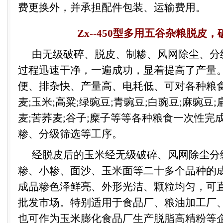
费更换外，并承担配件包装、运输费用。
Zx--450
型多用五谷杂粮脱皮，
由无级破碎、脱皮、制糁、风网除尘、分
过程迅速干净，一遍成功，显着提高了产量
便、排杂快、产量高、电耗低、可对各种粮
麦
;
玉米
;
高粱
;
绿豌豆
;
青豌豆
;
白豌豆
;
麻豌豆
;
麦
;
苦荞麦
;
谷子
;
糜子等等各种粮食一次性完
糁、分级筛选等工序。
经脱皮后的玉米经无级破碎、风网除尘分
糁、小糁、面沙、玉米面等二十多个品种的
成品糁色泽鲜亮、外形光洁、颗粒均匀，可
批发市场。特别适用于食品厂、粮油加工厂
也可作为玉米膨化食品厂生产脱脂高精粉等