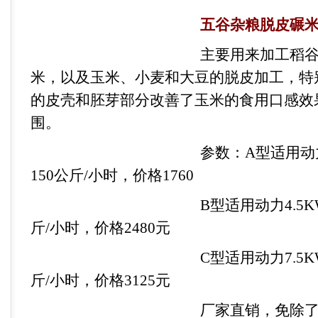
五谷杂粮脱皮碾
主要用来加工稻
米，以及玉米、小麦和大豆的脱皮加工，特
的皮壳和胚芽部分改善了玉米的食用口感效
围。
参数：
A
型适用动
150
公斤
/
小时，价格
1760
B
型适用动力
4.5
斤
/
小时，价格
2480
元
C
型适用动力
7.5
斤
/
小时，价格
3125
元
厂家直销，免除