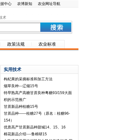
数据中心
农博新知
农业网址导航
技术
政策法规
农业标准
实用技术
枸杞果的采摘标准和加工方法
烟草良种---辽烟15号
特早熟高产高糖甘蔗良种粤糖93/159大面
积的示范推广
甘蔗新品种桂糖15号
甘蔗品种――桂糖27号（原名：桂糖96-
154）
优质高产甘蔗新品种甜城14、15、16
棉花新品介绍----鲁棉研15