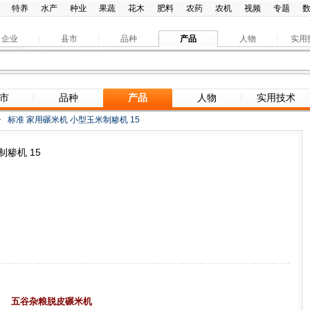
特养
水产
种业
果蔬
花木
肥料
农药
农机
视频
专题
企业
县市
品种
产品
人物
实用
市
品种
产品
人物
实用技术
>
标准 家用碾米机 小型玉米制糁机 15
制糁机 15
五谷杂粮脱皮碾米机