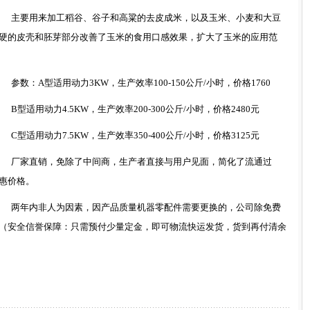
主要用来加工稻谷、谷子和高粱的去皮成米，以及玉米、小麦和大豆
硬的皮壳和胚芽部分改善了玉米的食用口感效果，扩大了玉米的应用范
参数：
A
型适用动力
3KW
，生产效率
100-150
公斤
/
小时，价格
1760
B
型适用动力
4.5KW
，生产效率
200-300
公斤
/
小时，价格
2480
元
C
型适用动力
7.5KW
，生产效率
350-400
公斤
/
小时，价格
3125
元
厂家直销，免除了中间商，生产者直接与用户见面，简化了流通过
惠价格。
两年内非人为因素，因产品质量机器零配件需要更换的，公司除免费
（安全信誉保障：只需预付少量定金，即可物流快运发货，货到再付清余