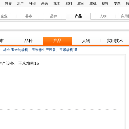
特养
水产
种业
果蔬
花木
肥料
农药
农机
视频
专题
企业
县市
品种
产品
人物
实用
市
品种
产品
人物
实用技术
>
标准 玉米制糁机、玉米糁生产设备、玉米糁机15
生产设备、玉米糁机15