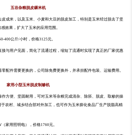
五谷杂粮脱皮碾米机
去皮成米，以及玉米、小麦和大豆的脱皮加工，特别是玉米经过脱去了坚
口感效果，扩大了玉米的应用范围。
50
-400
公斤
/
小时，价格
3125
元。
直接与用户见面
，
简化了流通过程，缩短了流通时实现了真正的厂家
优惠
器零配件需要更换的，公司除免费更换外，并承担配件包装、运输费用。
家用小型玉米脱皮制糁机
操作方便、坚固耐用，可对玉米等杂粮完成清杂、除胚、脱皮、取糁的操
用于农村、城乡结合部对外加工，也可作为玉米膨化食品厂生产脱脂高精
W
（家用照明电），价格
1760
元。