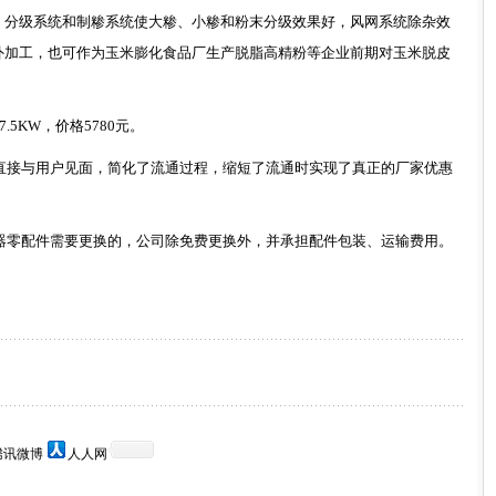
，分级系统和制糁系统使大糁、小糁和粉末分级效果好，风网系统除杂效
外加工，也可作为玉米膨化食品厂生产脱脂高精粉等企业前期对玉米脱皮
7.5KW
，价格
5780
元。
直接与用户见面
，
简化了流通过程，缩短了流通时实现了真正的厂家
优惠
器零配件需要更换的，公司除免费更换外，并承担配件包装、运输费用。
腾讯微博
人人网