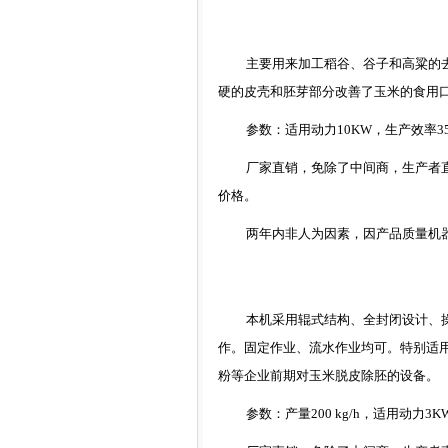
主要用来加工稻谷、谷子和高粱的
硬的皮壳和胚芽部分改善了玉米的食用
参数：适用动力
10KW
，生产效率
3
厂家直销
，免除了中间商，生产者
价格。
两年内非人为因素，因产品质量机
本机采用辊式结构、全封闭设计、
作。固定作业、流水作业均可。特别适
粉等企业前期对玉米脱皮除胚的设备。
参数：产量
200 kg/h
，适用动力
3K