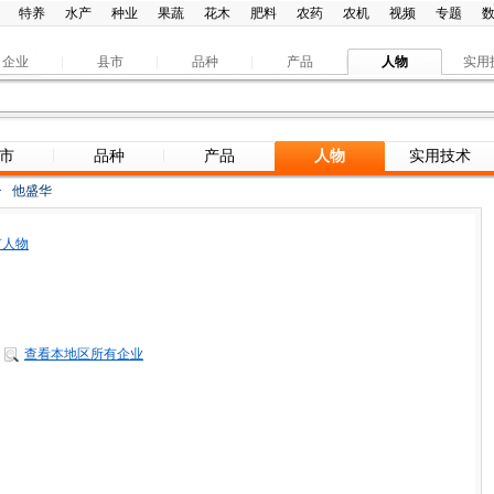
特养
水产
种业
果蔬
花木
肥料
农药
农机
视频
专题
企业
县市
品种
产品
人物
实用
市
品种
产品
人物
实用技术
>
他盛华
有人物
查看本地区所有企业