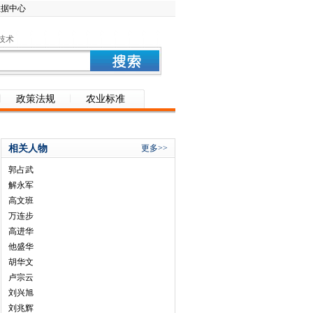
数据中心
技术
政策法规
农业标准
相关人物
更多>>
郭占武
解永军
高文班
万连步
高进华
他盛华
胡华文
卢宗云
刘兴旭
刘兆辉