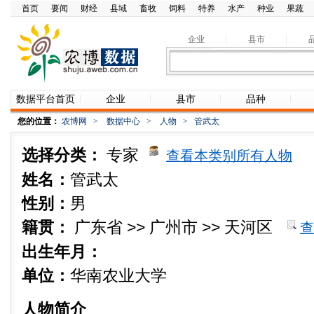
首页
要闻
财经
县域
畜牧
饲料
特养
水产
种业
果蔬
企业
县市
数据平台首页
企业
县市
品种
您的位置：
农博网
>
数据中心
>
人物
>
管武太
选择分类：
专家
查看本类别所有人物
姓名：
管武太
性别：
男
籍贯：
广东省 >> 广州市 >> 天河区
查
出生年月：
单位：
华南农业大学
人物简介