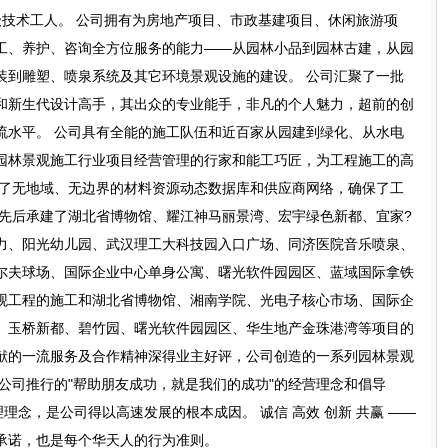
级技术工人。 公司拥有为房地产项目、市政基建项目、休闲旅游项
工、养护、咨询全方位服务的能力——从园林小品到园林古建，从园
装到雕塑、喷泉系统及其它环境景观设施的建设。 公司汇聚了一批
和新生代设计高手，其出众的专业能手，非凡的个人魅力，超前的创
流水平。 公司具有全能的施工队伍和近百家从园建到绿化、从水电
园林景观施工行业项目经营管理的行家和能工巧匠，为工程施工的高
立了无地域、无边界的材料资源动态数据库和供应商网络，确保了工
司先后承建了湖北省博物馆、耀江神马丽景湾、宏宇绿色新都、宜家?
力、阳光幼儿园、武汉理工大科技园入口广场、同济医院音乐喷泉、
尔夫球场、国际企业中心单身公寓、曙光软件园园区、蓝域国际拿铁
观工程的施工和湖北省博物馆、湘南学院、光电子核心市场、国际企
、玉桥新都、碧竹园、曙光软件园园区、华生地产金珠港湾等项目的
献的一流服务及合作精神深得业主好评，公司创造的一系列园林景观
公司推行的"帮助朋友成功，就是我们的成功"的经营理念和倡导
理念，是公司得以高速发展的根本成因。 诚信 高效 创新 共赢 ——
的承诺，也是每个华天人的行为准则。