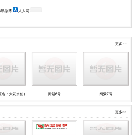
腾讯微博
人人网
更多>>
原名：大花水仙）
闽紫6号
闽紫7号
更多>>