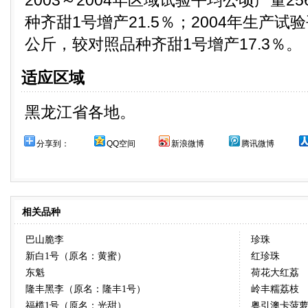
2003～2004年区域试验平均公顷产量25
种齐甜1号增产21.5％；2004年生产试验
公斤，较对照品种齐甜1号增产17.3％。
适应区域
黑龙江省各地。
分享到：
QQ空间
新浪微博
腾讯微博
相关品种
巴山脆李
珍珠
新白1号（原名：黄蜜）
红珍珠
东魁
荷花大红荔
隆丰黑李（原名：隆丰1号）
岭丰糯荔枝
福榄1号（原名：光甜）
粤引澳卡菠