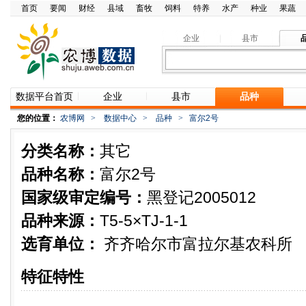
首页
要闻
财经
县域
畜牧
饲料
特养
水产
种业
果蔬
企业
县市
数据平台首页
企业
县市
品种
您的位置：
农博网
>
数据中心
>
品种
>
富尔2号
分类名称：
其它
品种名称：
富尔2号
国家级审定编号：
黑登记2005012
品种来源：
T5-5×TJ-1-1
选育单位：
齐齐哈尔市富拉尔基农科所
特征特性