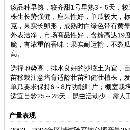
该品种早熟，较齐甜1号早熟3～5天，较
株生长势强健，座果性好，单瓜较大，标准
克，果实长卵形，成熟时白绿色带有黄
外表洁净，市场商品性好，含糖高达19
脆，有浓重的香味；果实耐运输，不裂
高。
选择地势高，排水良好的沙壤土为宜，亩保
苗移栽注意培育适龄壮苗和健壮植株，
单瓜要求保持6～8片功能叶片；棚室栽
适宜苗龄25～28天，昆虫活动少，需人
产量表现