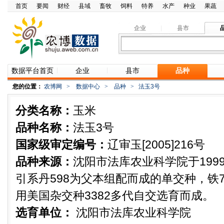
首页
要闻
财经
县域
畜牧
饲料
特养
水产
种业
果蔬
企业
县市
数据平台首页
企业
县市
品种
您的位置：
农博网
>
数据中心
>
品种
>
法玉3号
分类名称：
玉米
品种名称：
法玉3号
国家级审定编号：
辽审玉[2005]216号
品种来源：
沈阳市法库农业科学院于1999
引系丹598为父本组配而成的单交种，铁7
用美国杂交种3382多代自交选育而成。
选育单位：
沈阳市法库农业科学院