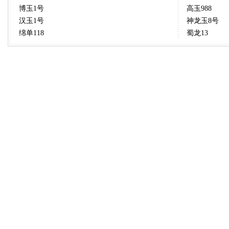
博玉1号
高玉988
汉玉1号
神龙玉8号
绵单118
蜀龙13