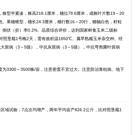
型半紧凑，株高218.1厘米，穗位78.6厘米，成株叶片数19～20
。果穗锥型，穗长24.3厘米，穗行数16～20行，穗轴白色，籽粒
克。倒伏（折）率0.2%。品质综合评价，达到国家鲜食玉米二级标
对照垦糯1号晚2天，需有效积温1850℃。属早熟糯玉米杂交种。经
中抗大斑病（3～5级），中抗灰斑病（3～5级），中抗弯孢菌叶斑病
为3300～3500株/亩，注意密度不宜过大。注意防治青枯病、地下
食组区域试验，7点次均增产，两年平均亩产826.2公斤，比对照垦糯1