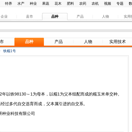
特养
水产
种业
果蔬
花木
肥料
农药
农机
视频
专题
企业
县市
品种
产品
人物
实用
市
品种
产品
人物
实用技术
>
铁糯1号
2年以铁98130～1为母本，以糯1为父本组配而成的糯玉米单交种。
后经过多代自交选育而成，父本属引进的自交系。
研种业科技有限公司