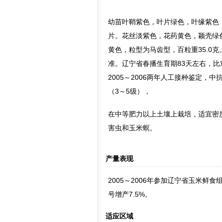
幼苗叶鞘紫色，叶片绿色，叶缘紫色，株
片。花丝淡紫色，花药黄色，颖壳绿色
黄色，粒型为马齿型，百粒重35.0
准。辽宁省春播生育期83天左右，比
2005～2006两年人工接种鉴定，
（3～5级），
在中等肥力以上土壤上栽培，适宜密度
害虫和玉米螟。
产量表现
2005～2006年参加辽宁省玉米鲜
号增产7.5%。
适应区域