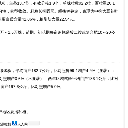
米，主茎13.7节，有效分枝1.9个，单株粒数92.2粒，百粒重20.1
习性，株型收敛。籽粒长椭圆形。经接种鉴定，表现为中抗大豆花叶
蛋白质含量41.86%，粗脂肪含量22.54%。
万～1.5万株；苗期、初花期每亩追施磷酸二铵或复合肥10～20公
试验，平均亩产182.7公斤，比对照鲁99-1增产4.9%（显著）；
,比对照增产0.6%（不显著）；两年区域试验平均亩产186.1公斤，比对
亩产197.6公斤，比对照增产5.0%。
部地区夏播种植。
腾讯微博
人人网