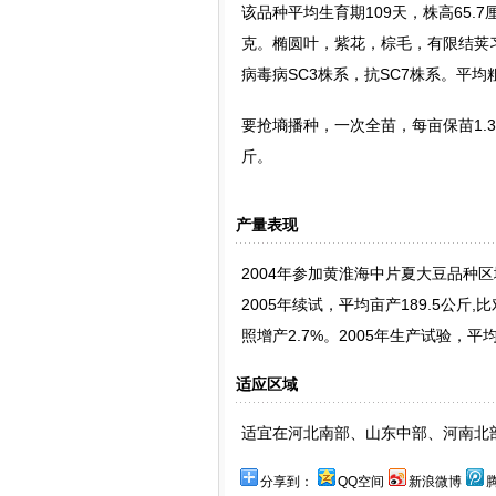
该品种平均生育期109天，株高65.7厘
克。椭圆叶，紫花，棕毛，有限结荚
病毒病SC3株系，抗SC7株系。平均粗
要抢墒播种，一次全苗，每亩保苗1.3
斤。
产量表现
2004年参加黄淮海中片夏大豆品种区域
2005年续试，平均亩产189.5公斤
照增产2.7%。2005年生产试验，平均
适应区域
适宜在河北南部、山东中部、河南北
分享到：
QQ空间
新浪微博