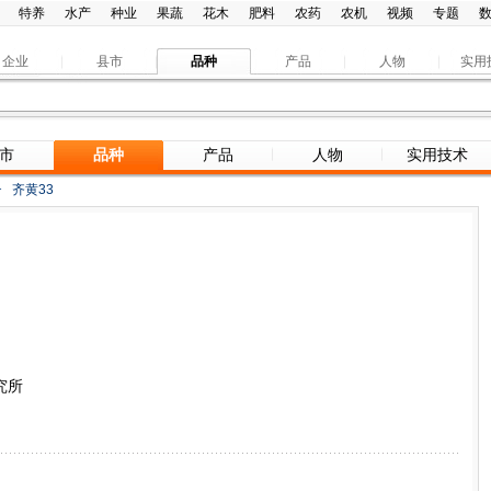
特养
水产
种业
果蔬
花木
肥料
农药
农机
视频
专题
企业
县市
品种
产品
人物
实用
市
品种
产品
人物
实用技术
>
齐黄33
究所