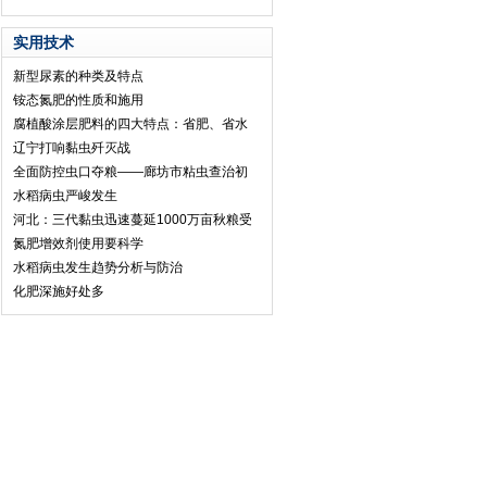
实用技术
新型尿素的种类及特点
铵态氮肥的性质和施用
腐植酸涂层肥料的四大特点：省肥、省水
辽宁打响黏虫歼灭战
全面防控虫口夺粮——廊坊市粘虫查治初
水稻病虫严峻发生
河北：三代黏虫迅速蔓延1000万亩秋粮受
氮肥增效剂使用要科学
水稻病虫发生趋势分析与防治
化肥深施好处多