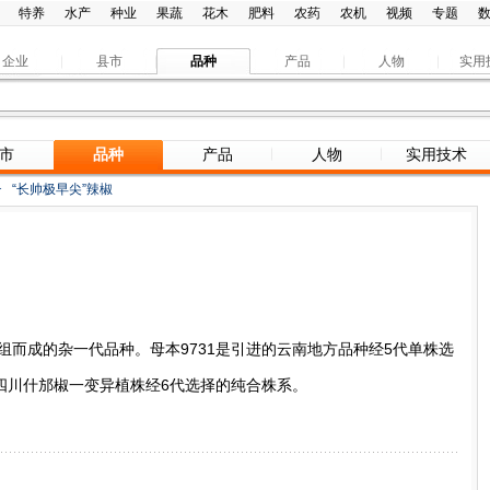
特养
水产
种业
果蔬
花木
肥料
农药
农机
视频
专题
企业
县市
品种
产品
人物
实用
市
品种
产品
人物
实用技术
>
“长帅极早尖”辣椒
4配组而成的杂一代品种。母本9731是引进的云南地方品种经5代单株选
是四川什邡椒一变异植株经6代选择的纯合株系。