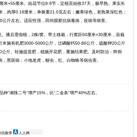
厘米×55厘米。始花节位8-9节，定植至始收37天，极早熟。果实长
厘米，肉厚0.18厘米；单株重21.0克左右；嫩果绿色，老熟果深红色；
700公斤左右。适应性强，田间观察抗病毒病，疫病等病害。
5克。播后需假植，2株/窝。带土移栽，行窝距50厘米×30厘米，亩栽
米施有机肥3000-5000公斤，过磷酸钙50-80公斤，硫酸钾20公斤
0-60公斤。轻施提苗肥，稳施开花肥，重施结果肥。及时防治：猝倒
病，黑斑病；小地老虎，蚜虫，红、白蜘蛛等病虫害。
种“湘辣二号”增产15%，比“二金条”增产40%左右。
腾讯微博
人人网