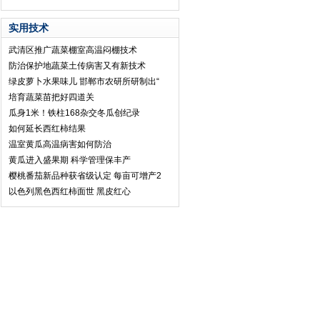
实用技术
武清区推广蔬菜棚室高温闷棚技术
防治保护地蔬菜土传病害又有新技术
绿皮萝卜水果味儿 邯郸市农研所研制出“
培育蔬菜苗把好四道关
瓜身1米！铁柱168杂交冬瓜创纪录
如何延长西红柿结果
温室黄瓜高温病害如何防治
黄瓜进入盛果期 科学管理保丰产
樱桃番茄新品种获省级认定 每亩可增产2
以色列黑色西红柿面世 黑皮红心