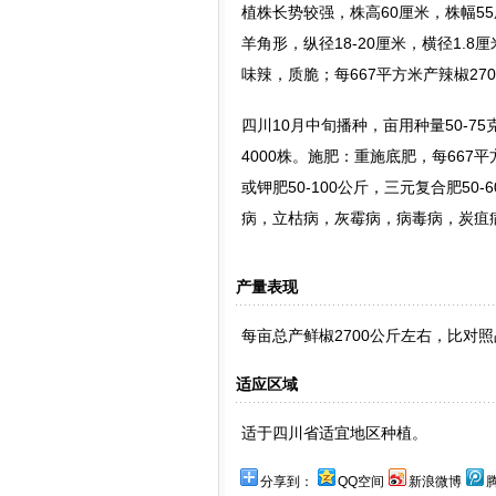
植株长势较强，株高60厘米，株幅55
羊角形，纵径18-20厘米，横径1.8
味辣，质脆；每667平方米产辣椒2
四川10月中旬播种，亩用种量50-7
4000株。施肥：重施底肥，每667平方
或钾肥50-100公斤，三元复合肥5
病，立枯病，灰霉病，病毒病，炭疽
产量表现
每亩总产鲜椒2700公斤左右，比对照品
适应区域
适于四川省适宜地区种植。
分享到：
QQ空间
新浪微博