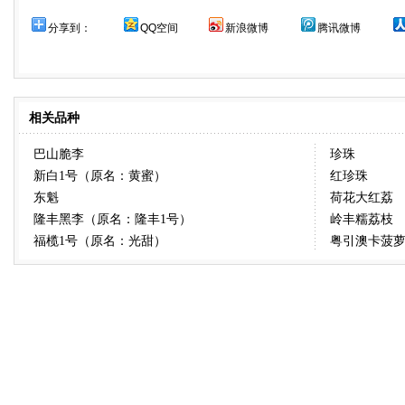
分享到：
QQ空间
新浪微博
腾讯微博
相关品种
巴山脆李
珍珠
新白1号（原名：黄蜜）
红珍珠
东魁
荷花大红荔
隆丰黑李（原名：隆丰1号）
岭丰糯荔枝
福榄1号（原名：光甜）
粤引澳卡菠