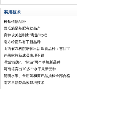
实用技术
树莓植物品种
西瓜施足基肥有助高产
育种攻关创制出“贵族”枇杷
南方哈密瓜有了新品种
山西省农科院培育出甜瓜新品种：雪甜宝
芒果家族新成员表现不错
满城“绿海”、“绿波”两个草莓新品种
河南培育出10多个水干果新品种
昆明水果、食用菌和畜产品抽检全部合格
南方早熟梨高效栽培技术