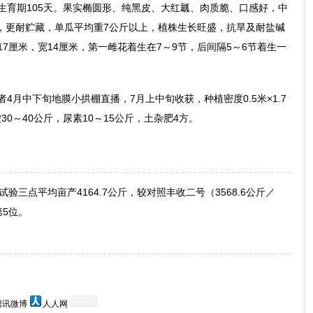
生育期105天。果实椭圆形、纯黑皮、大红瓤、肉质脆、口感好，中
便，更耐贮藏，单瓜平均重7公斤以上，植株生长旺盛，抗旱及耐盐碱
17厘米，宽14厘米，第一雌花着生在7～9节，后间隔5～6节着生一
4月中下旬地膜小拱棚直播，7月上中旬收获，种植密度0.5米×1.7
0～40公斤，尿素10～15公斤，土杂肥4方。
验三点平均亩产4164.7公斤，较对照丰收二号（3568.6公斤／
第5位。
腾讯微博
人人网