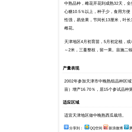
中熟品种，雌花开花到成熟32天，全
心糖10.5％以上，种子少，食用方
性强，易坐果，节间长13厘米，叶长
雌花。
天津地区4月初育苗，5月初定植，或者
～2米，三蔓整枝，留一果。亩施二铵3
产量表现
2002年参加天津市中晚熟组品种区域试
亩）增产16.70％，居15个参试品种
适应区域
适宜天津地区做中晚熟西瓜栽培。
分享到：
QQ空间
新浪微博