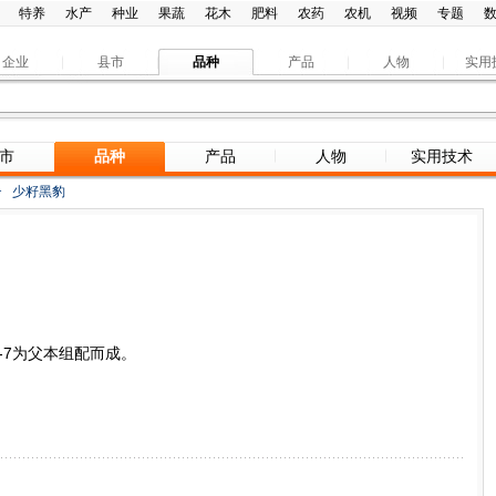
特养
水产
种业
果蔬
花木
肥料
农药
农机
视频
专题
企业
县市
品种
产品
人物
实用
市
品种
产品
人物
实用技术
>
少籽黑豹
BL-7为父本组配而成。