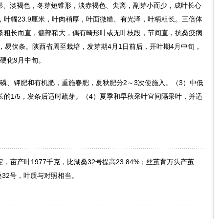
椭圆形、淡褐色，冬芽短锥形，淡赤褐色、尖离，副芽小而少，成叶长心
米，叶幅23.9厘米，叶肉稍厚，叶面微糙、有光泽，叶柄粗长。三倍体
条粗长而直，髓部稍大，偶有畸形叶或无叶枝段，节间直，抗桑疫病
，易伏条。陕西省周至栽培，发芽期4月1日前后，开叶期4月中旬，
叶硬化9月中旬。
配合磷、钾肥和有机肥，重施春肥，夏秋肥分2～3次使施入。（3）中低
的1/5，发条后适时疏芽。（4）夏季和早秋采叶宜间隔采叶，并适
鉴定，亩产叶1977千克，比湖桑32号提高23.84%；丝茧育万头产茧
桑32号，叶质与对照相当。