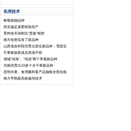
实用技术
树莓植物品种
西瓜施足基肥有助高产
育种攻关创制出“贵族”枇杷
南方哈密瓜有了新品种
山西省农科院培育出甜瓜新品种：雪甜宝
芒果家族新成员表现不错
满城“绿海”、“绿波”两个草莓新品种
河南培育出10多个水干果新品种
昆明水果、食用菌和畜产品抽检全部合格
南方早熟梨高效栽培技术