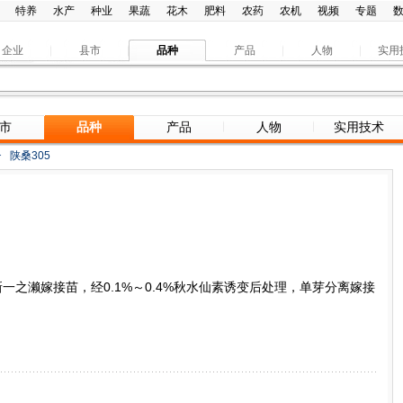
特养
水产
种业
果蔬
花木
肥料
农药
农机
视频
专题
企业
县市
品种
产品
人物
实用
市
品种
产品
人物
实用技术
>
陕桑305
一之濑嫁接苗，经0.1%～0.4%秋水仙素诱变后处理，单芽分离嫁接