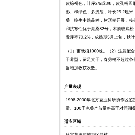
皮棕褐色，叶序2/5或3/8，皮孔
形、翠绿色，多浅裂，叶长25.2厘
桑，晚生中熟品种，树形稍开展，枝
和抗寒性优于湖桑32号，木质较疏松
发芽率79.2%，成熟期5月上旬，秋
（1）亩栽植1000株。（2）注意
干养型，留足支干，春剪梢不超过条长
当增加收获次数。
产量表现
1998-2000年北方蚕业科研协作区
量、100千克桑产茧量略高于对照湖
适应区域
适宜黄淮流域蚕区栽植。